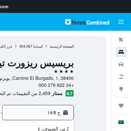
.com
رحلات طيران
الصفحة الرئيسية
أسبانيا
354,067
جزر الكن
فنادق
بريسيس ريزورت تين
سيارات
4 نجوم
حزم العروض
Camino El Burgado, 1, 38400, بويرتو دي لا كروث, تنريف, أسبانيا
+34 922 379 000
استكشاف
ممتاز
2,459 من التقييمات تم التحقق منها
8.7
رحلات
ج 14/8
-
العَرَبِيَّة
2 من الضيوف، غرفة واحدة