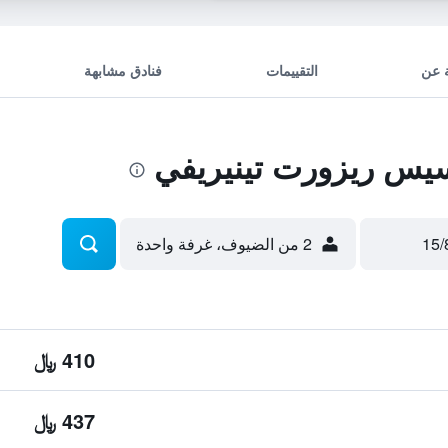
 عن
التقييمات
فنادق مشابهة
يس ريزورت تينيريفي
2 من الضيوف، غرفة واحدة
410 ﷼
437 ﷼