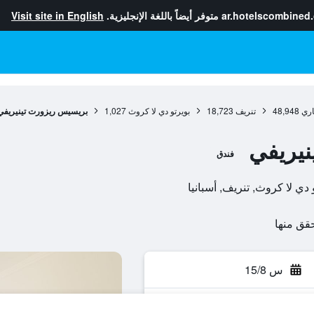
ar.hotelscombined
متوفر أيضاً باللغة الإنجليزية.
Visit site in English
اري
48,948
تنريف
18,723
بويرتو دي لا كروث
1,027
بريسيس ريزورت تينيريفي
يريفي
فندق
س 15/8