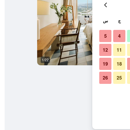
ج
س
5
4
12
11
1/22
آخر
19
18
26
25