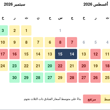
أغسطس 2026
سبتمبر 2026
ث
ث
ر
خ
ج
س
ح
ن
ث
ر
خ
3
2
1
1
لة الواحدة
10
9
8
7
6
8
7
6
5
4
غرفة نوم
لي في الليلة
17
16
15
14
13
15
14
13
12
11
 ﷼
عرض الصفقة
24
23
22
21
20
22
21
20
19
18
30
29
28
27
29
28
27
26
25
صور لـ بريسيس ريزورت تينيريفي
 ﷼
عرض الصفقة
 ﷼
عرض الصفقة
سط
مرتفع
بناءً على متوسط أسعار الفنادق ذات الثلاث نجوم.