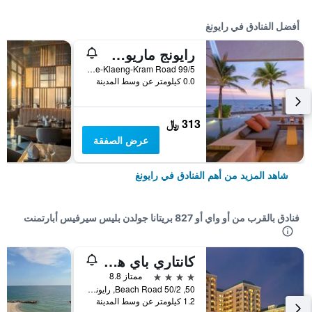
أفضل الفنادق في رايونغ
رايونج ماريوت ريزورت آند سبا
99/5 Moo 2, Pae-Klaeng-Kram Road, رايونغ, تايلاند
0.0 كيلومتر عن وسط المدينة
313 ﷼
عرض الصفقة
شاهد المزيد من أهم الفنادق في رايونغ
فنادق بالقرب من أو واي أو 827 بريتانا جولدن بليس سيرفيس أبارتمنت
كانتاري باي هوتل، رايونج
4 نجوم
ممتاز 8.8
50, 50/2 Beach Road, رايونغ, تايلاند
1.2 كيلومتر عن وسط المدينة