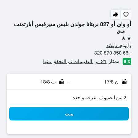
أو واي أو 827 بريتانا جولدن بليس سيرفيس أبارتمنت
فندق
2 نجمتين
رايونغ، تايلاند
+66 850 870 320
ممتاز
21 من التقييمات تم التحقق منها
8.3
ن 17/8
-
ث 18/8
2 من الضيوف، غرفة واحدة
بحث