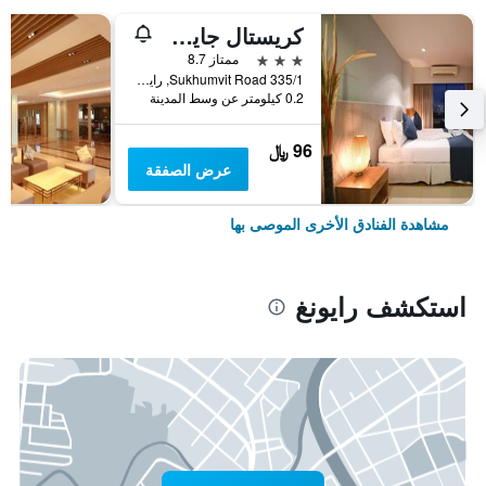
كريستال جايد هوتل
3 نجوم
ممتاز 8.7
335/1 Sukhumvit Road, رايونغ, تايلاند
0.2 كيلومتر عن وسط المدينة
96 ﷼
عرض الصفقة
مشاهدة الفنادق الأخرى الموصى بها
استكشف رايونغ