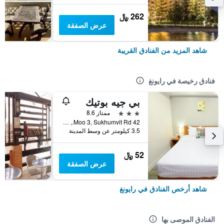
262 ﷼
عرض الصفقة
شاهد المزيد من الفنادق القريبة
فنادق رخيصة في رايونغ
بي جيه بوتيك
3 نجوم
ممتاز 8.6
42 Moo 3, Sukhumvit Rd., رايونغ, تايلاند
3.5 كيلومتر عن وسط المدينة
52 ﷼
عرض الصفقة
شاهد أرخص الفنادق في رايونغ
الفنادق الموصى بها