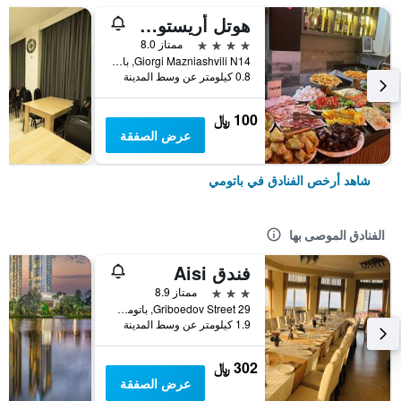
هوتل أريستوكرات باتومي
4 نجوم
ممتاز 8.0
Giorgi Mazniashvili N14, باتومي, جورجيا
0.8 كيلومتر عن وسط المدينة
100 ﷼
عرض الصفقة
شاهد أرخص الفنادق في باتومي
الفنادق الموصى بها
فندق Aisi
3 نجوم
ممتاز 8.9
29 Griboedov Street, باتومي, جورجيا
1.9 كيلومتر عن وسط المدينة
302 ﷼
عرض الصفقة