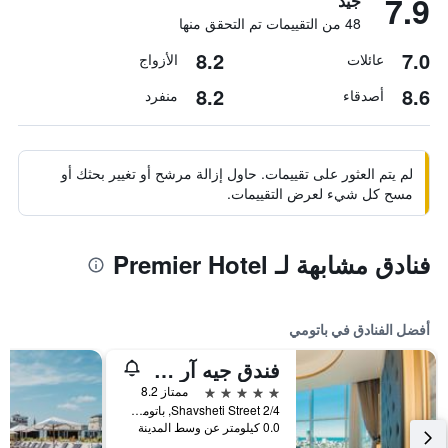
7.9
جيد
48 من التقييمات تم التحقق منها
8.2
7.0
عائلات
الأزواج
8.2
8.6
أصدقاء
منفرد
لم يتم العثور على تقييمات. حاول إزالة مرشح أو تغيير بحثك أو
مسح كل شيء لعرض التقييمات.
فنادق مشابهة لـ Premier Hotel
أفضل الفنادق في باتومي
فندق جيه آر دبليو ويلموند
5 نجوم
ممتاز 8.2
Shavsheti Street 2/4, باتومي, جورجيا
0.0 كيلومتر عن وسط المدينة