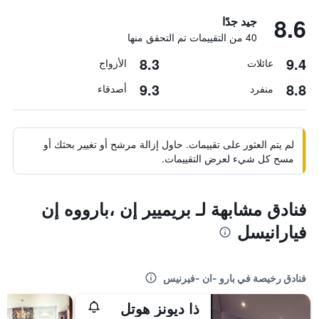
8.6
جيد جدًا
40 من التقييمات تم التحقق منها
8.3
9.4
عائلات
الأزواج
9.3
8.8
منفرد
أصدقاء
لم يتم العثور على تقييمات. حاول إزالة مرشح أو تغيير بحثك أو
مسح كل شيء لعرض التقييمات.
فنادق مشابهة لـ بريميير إن ،بارووه إن
فيارانيسل
فنادق رخيصة في بارو -ان -فيرنيس
ذا ديونز هوتل