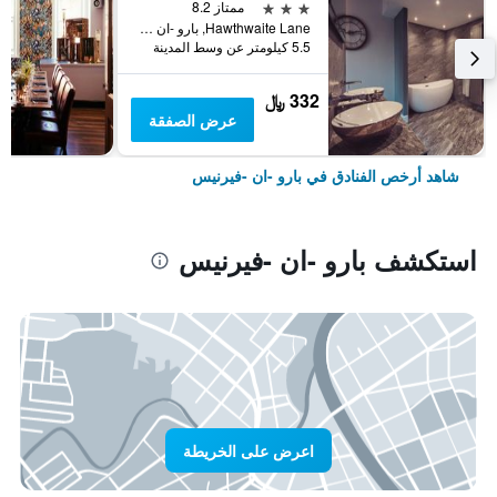
3 نجوم
ممتاز 8.2
Hawthwaite Lane, بارو -ان -فيرنيس, المملكة المتحدة
5.5 كيلومتر عن وسط المدينة
332 ﷼
عرض الصفقة
شاهد أرخص الفنادق في بارو -ان -فيرنيس
استكشف بارو -ان -فيرنيس
اعرض على الخريطة