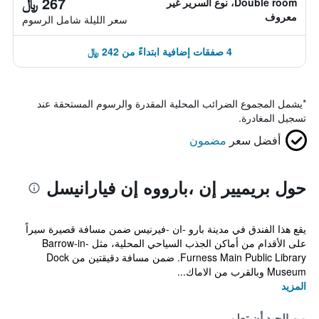
267 ﷼
Double room، نوع السرير غير
معروف
سعر الليلة شامل الرسوم
4 صفقات إضافية ابتداءً من 242 ﷼
*
يشمل المجموع الضرائب المحلية المقدرة والرسوم المستحقة عند
تسجيل المغادرة.
أفضل سعر
مضمون
حول بريميير إن ،بارووه إن فيارانيسل
يقع هذا الفندق في مدينة بارو -ان -فيرنيس ضمن مسافة قصيرة سيراً
على الأقدام من أماكن الجذب السياحي المحلية، مثل Barrow-in-
Furness Main Public Library. ضمن مسافة دقيقتين من Dock
Museum وبالقرب من الاماك...
المزيد
من الجيد أن تعلم