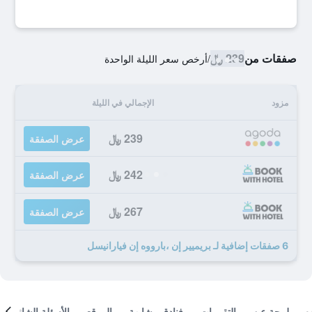
صفقات من
239 ﷼
/
أرخص سعر الليلة الواحدة
مزود
الإجمالي في الليلة
239 ﷼
عرض الصفقة
242 ﷼
عرض الصفقة
267 ﷼
عرض الصفقة
6 صفقات إضافية لـ بريميير إن ،بارووه إن فيارانيسل
لمحة عن
التقييمات
فنادق مشابهة
الموقع
الأسئلة الشائعة