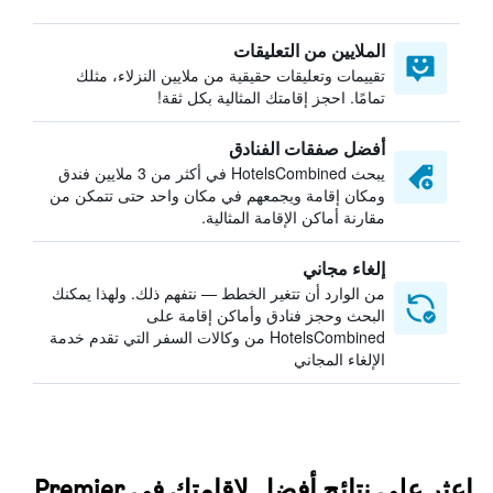
الملايين من التعليقات
تقييمات وتعليقات حقيقية من ملايين النزلاء، مثلك
تمامًا. احجز إقامتك المثالية بكل ثقة!
أفضل صفقات الفنادق
يبحث HotelsCombined في أكثر من 3 ملايين فندق
ومكان إقامة ويجمعهم في مكان واحد حتى تتمكن من
مقارنة أماكن الإقامة المثالية.
إلغاء مجاني
من الوارد أن تتغير الخطط — نتفهم ذلك. ولهذا يمكنك
البحث وحجز فنادق وأماكن إقامة على
HotelsCombined من وكالات السفر التي تقدم خدمة
الإلغاء المجاني
اعثر على نتائج أفضل لإقامتك في Premier