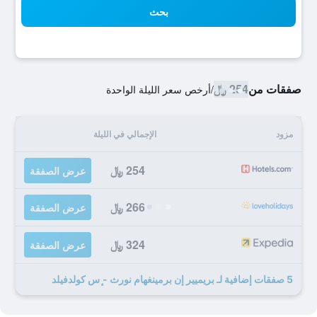
بحث
صفقات من
254 ﷼
/
أرخص سعر الليلة الواحدة
مزود
الإجمالي في الليلة
254 ﷼
عرض الصفقة
266 ﷼
عرض الصفقة
324 ﷼
عرض الصفقة
5 صفقات إضافية لـ بريميير إن برمينغهام نورث - ٕس كولدفيلد