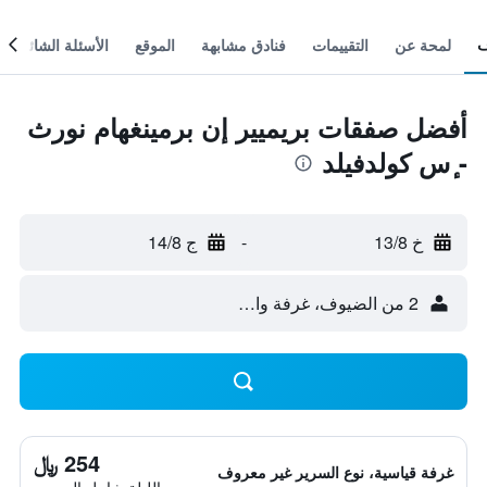
لمحة عن
التقييمات
فنادق مشابهة
الموقع
الأسئلة الشائعة
أفضل صفقات بريميير إن برمينغهام نورث
- ٕس كولدفيلد
خ 13/8
-
ج 14/8
2 من الضيوف، غرفة واحدة
254 ﷼
غرفة قياسية، نوع السرير غير معروف