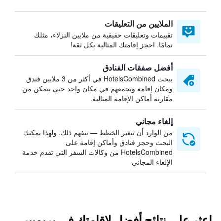
الملايين من التعليقات
تقييمات وتعليقات حقيقية من ملايين النزلاء، مثلك
تمامًا. احجز إقامتك المثالية بكل ثقة!
أفضل صفقات الفنادق
يبحث HotelsCombined في أكثر من 3 ملايين فندق
ومكان إقامة ويجمعهم في مكان واحد حتى تتمكن من
مقارنة أماكن الإقامة المثالية.
إلغاء مجاني
من الوارد أن تتغير الخطط — نتفهم ذلك. ولهذا يمكنك
البحث وحجز فنادق وأماكن إقامة على
HotelsCombined من وكالات السفر التي تقدم خدمة
الإلغاء المجاني
اعثر على نتائج أفضل لإقامتك في بريميير