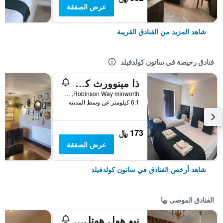
عرض الصفقة
شاهد المزيد من الفنادق القريبة
فنادق رخيصة في ساتون كولدفيلد
ذا مينوورث كلوب آند لودج
Robinson Way minworth, ساتون كولدفيلد, المملكة المتحدة
6.1 كيلومتر عن وسط المدينة
173 ﷼
عرض الصفقة
شاهد أرخص الفنادق في ساتون كولدفيلد
الفنادق الموصى بها
نيو هول هوتل آند سبا