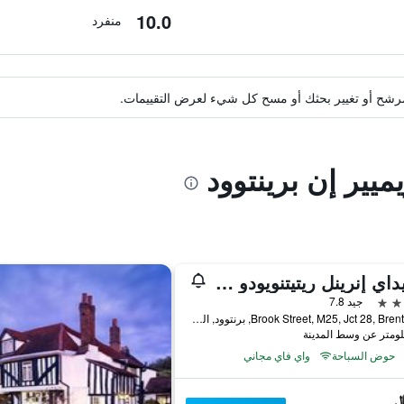
10.0
منفرد
ة مرشح أو تغيير بحثك أو مسح كل شيء لعرض التقييمات.
ميير إن برينتوود
هوليداي إنرينل ريتيتنويودو إم 2 اميجاي كي ي28 باي آيتش جي
جيد 7.8
Brook Street, M25, Jct 28, Brentwood, برنتوود, المملكة المتحدة
حوض السباحة
واي فاي مجاني