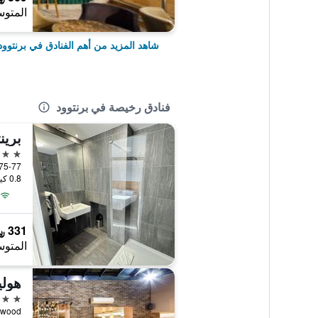
المتوس
شاهد المزيد من أهم الفنادق في برنتوود
فنادق رخيصة في برنتوود
برين
3 نجوم
75-77 Rose Valley, برنتوود, المملكة المت
0.8 كيلومتر عن وسط المدينة
331 ﷼
المتوس
4 نجوم