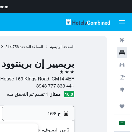
.com
رحلات طيران
الصفحة الرئيسية
المملكة المتحدة
314,756
فنادق
بريميير إن برينتوود
سيارات
3 نجوم
حزم العروض
Brentwood House 169 Kings Road, CM14 4EF, برنتوود, إنجلتر
+44 333 777 3943
استكشاف
ممتاز
1 تقييم تم التحقق منه
10.0
رحلات
ح 16/8
-
العَرَبِيَّة
2 من الضيوف، غرفة واحدة