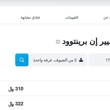
 عن
التقييمات
فنادق مشابهة
ر إن برينتوود
2 من الضيوف، غرفة واحدة
310 ﷼
322 ﷼