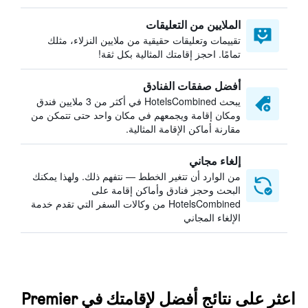
الملايين من التعليقات
تقييمات وتعليقات حقيقية من ملايين النزلاء، مثلك
تمامًا. احجز إقامتك المثالية بكل ثقة!
أفضل صفقات الفنادق
يبحث HotelsCombined في أكثر من 3 ملايين فندق
ومكان إقامة ويجمعهم في مكان واحد حتى تتمكن من
مقارنة أماكن الإقامة المثالية.
إلغاء مجاني
من الوارد أن تتغير الخطط — نتفهم ذلك. ولهذا يمكنك
البحث وحجز فنادق وأماكن إقامة على
HotelsCombined من وكالات السفر التي تقدم خدمة
الإلغاء المجاني
اعثر على نتائج أفضل لإقامتك في Premier