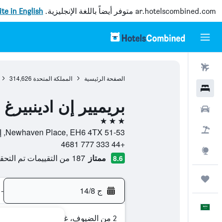
ar.hotelscombined.com
متوفر أيضاً باللغة الإنجليزية.
site in English
رحلات طيران
الصفحة الرئيسية
المملكة المتحدة
314,626
فنادق
بريميير إن ادينبيرغ
سيارات
3 نجوم
حزم العروض
51-53 Newhaven Place, EH6 4TX, إدنبرغ, اسكتلندا, المملكة المتحدة
+44 333 777 4681
استكشاف
ممتاز
187 من التقييمات تم التحقق منها
8.6
رحلات
ج 14/8
-
العَرَبِيَّة
2 من الضيوف، غرفة واحدة