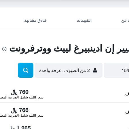
 عن
التقييمات
فنادق مشابهة
ر إن ادينبيرغ لييث ووترفرونت
2 من الضيوف، غرفة واحدة
760 ﷼
سعر الليلة شامل الصريبة المضا
766 ﷼
سعر الليلة شامل الصريبة المضا
1,265 ﷼