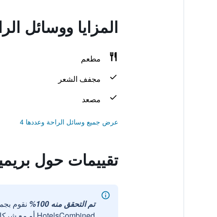
المزايا ووسائل الر
مطعم
مجفف الشعر
مصعد
عرض جميع وسائل الراحة وعددها 4
تقييمات حول بريميي
تم التحقق منه 100%
نقوم بجم
HotelsCombined أو مع شركائنا الخارجيين الموثوقين.