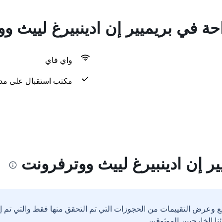
احة في بريميير إن ادينبيرغ لييث و
واي فاي
مكتب استقبال على مدار 24 س
ر إن ادينبيرغ لييث ووترفرونت
ع وعرض التقييمات من الحجوزات التي تم التحقق منها فقط والتي تم 