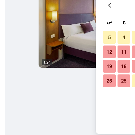
ج
س
5
4
12
11
1/24
آخر
19
18
26
25
ترفرونت