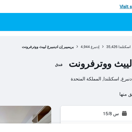
Visit 
اسكتلندا
35,426
إدنبرغ
4,944
بريميير إن ادينبيرغ لييث ووترفرونت
 لييث ووترفرونت
فندق
س 15/8