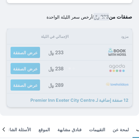
صفقات من
233 ﷼
/
أرخص سعر الليلة الواحدة
مزود
الإجمالي في الليلة
233 ﷼
عرض الصفقة
238 ﷼
عرض الصفقة
289 ﷼
عرض الصفقة
12 صفقة إضافية لـ Premier Inn Exeter City Centre
لمحة عن
التقييمات
فنادق مشابهة
الموقع
الأسئلة الشائعة