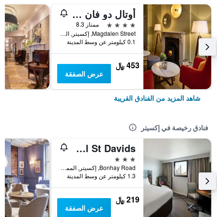
أوتال دو فان إكزيتار
4 نجوم
ممتاز 8.3
Magdalen Street, إكسيتر, المملكة المتحدة
0.1 كيلومتر عن وسط المدينة
453 ﷼
عرض الصفقة
شاهد المزيد من الفنادق القريبة
فنادق رخيصة في إكسيتر
Premier Inn Exeter Central St Davids
3 نجوم
Bonhay Road, إكسيتر, المملكة المتحدة
1.3 كيلومتر عن وسط المدينة
219 ﷼
عرض الصفقة