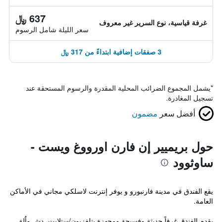
637 ﷼
غرفة قياسية، نوع السرير غير معروف
سعر الليلة شامل الرسوم
3 صفقات إضافية ابتداءً من 317 ﷼
*
يشمل المجموع الضرائب المحلية المقدرة والرسوم المستحقة عند
تسجيل المغادرة.
أفضل سعر
مضمون
حول بريميير إن فارن اورووغ ويست -
ساوثوود
يقع الفندق في مدينة فارنبورو و يوفر إنترنت لاسلكي مجاني في الأماكن
العامة.
يقدم الفندق غرفاً حديثة وفسيحة ومجهزة بتلفزيون/ستلايت، دش واٌلة