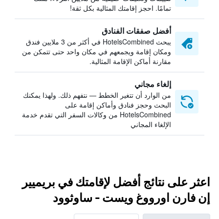
تمامًا. احجز إقامتك المثالية بكل ثقة!
أفضل صفقات الفنادق
يبحث HotelsCombined في أكثر من 3 ملايين فندق
ومكان إقامة ويجمعهم في مكان واحد حتى تتمكن من
مقارنة أماكن الإقامة المثالية.
إلغاء مجاني
من الوارد أن تتغير الخطط — نتفهم ذلك. ولهذا يمكنك
البحث وحجز فنادق وأماكن إقامة على
HotelsCombined من وكالات السفر التي تقدم خدمة
الإلغاء المجاني
اعثر على نتائج أفضل لإقامتك في بريميير
إن فارن اورووغ ويست - ساوثوود