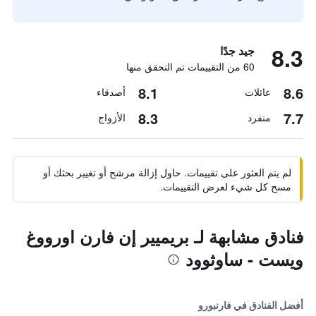
8.3
جيد جدًا
60 من التقييمات تم التحقق منها
8.1
8.6
عائلات
أصدقاء
8.3
7.7
منفرد
الأزواج
لم يتم العثور على تقييمات. حاول إزالة مرشح أو تغيير بحثك أو
مسح كل شيء لعرض التقييمات.
فنادق مشابهة لـ بريميير إن فارن اورووغ
ويست - ساوثوود
أفضل الفنادق في فارنبورو