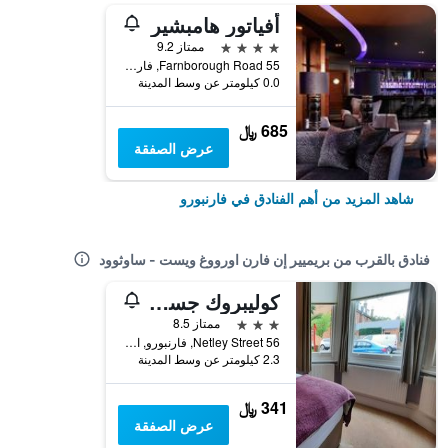
أفياتور هامبشير
4 نجوم
ممتاز 9.2
55 Farnborough Road, فارنبورو, المملكة المتحدة
0.0 كيلومتر عن وسط المدينة
685 ﷼
عرض الصفقة
شاهد المزيد من أهم الفنادق في فارنبورو
فنادق بالقرب من بريميير إن فارن اورووغ ويست - ساوثوود
كوليبروك جست هاوس
3 نجوم
ممتاز 8.5
56 Netley Street, فارنبورو, المملكة المتحدة
2.3 كيلومتر عن وسط المدينة
341 ﷼
عرض الصفقة