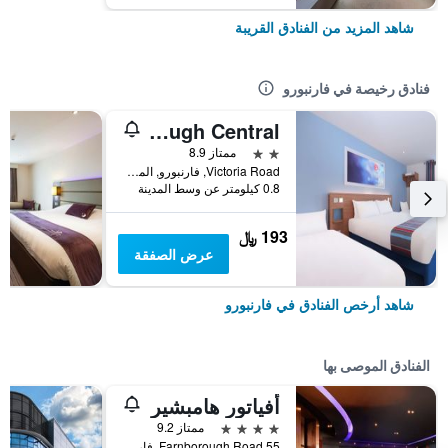
شاهد المزيد من الفنادق القريبة
فنادق رخيصة في فارنبورو
Travelodge Farnborough Central
2 نجمتين
ممتاز 8.9
Victoria Road, فارنبورو, المملكة المتحدة
0.8 كيلومتر عن وسط المدينة
193 ﷼
عرض الصفقة
شاهد أرخص الفنادق في فارنبورو
الفنادق الموصى بها
أفياتور هامبشير
4 نجوم
ممتاز 9.2
55 Farnborough Road, فارنبورو, المملكة المتحدة