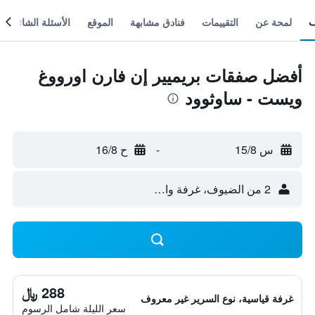
لمحة عن
التقييمات
فنادق مشابهة
الموقع
الأسئلة الشائعة
أفضل صفقات بريميير إن فارن اورووغ
ويست - ساوثوود
س 15/8
-
ح 16/8
2 من الضيوف، غرفة واحدة
288 ﷼
غرفة قياسية، نوع السرير غير معروف
سعر الليلة شامل الرسوم