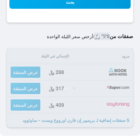
بحث
صفقات من
288 ﷼
/
أرخص سعر الليلة الواحدة
مزود
الإجمالي في الليلة
288 ﷼
عرض الصفقة
317 ﷼
عرض الصفقة
409 ﷼
عرض الصفقة
5 صفقات إضافية لـ بريميير إن فارن اورووغ ويست - ساوثوود