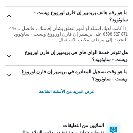
ما هو رقم هاتف بريميير إن فارن اورووغ ويست -
ساوثوود؟
إذا كانت لديك أسئلة أو أمور تتعلق بشأن إقامتك ، فاتصل بـ +44
871 527 8398 على بريميير إن فارن اورووغ ويست - ساوثوود
للتحدث إلى موظف مكتب الاستقبال.
هل تتوفر خدمة الواي فاي في بريميير إن فارن اورووغ
ويست - ساوثوود؟
ما هو وقت تسجيل المغادرة في بريميير إن فارن اورووغ
ويست - ساوثوود؟
عرض المزيد من الأسئلة الشائعة
الملايين من التعليقات
تقييمات وتعليقات حقيقية من ملايين النزلاء، مثلك