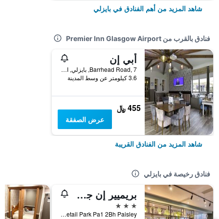
شاهد المزيد من أهم الفنادق في بايزلي
فنادق بالقرب من Premier Inn Glasgow Airport
أبي إن
Barrhead Road, 7, بايزلي, المملكة المتحدة
3.6 كيلومتر عن وسط المدينة
455 ﷼
عرض الصفقة
شاهد المزيد من الفنادق القريبة
فنادق رخيصة في بايزلي
بريميير إن جلاسجو - بايسلاي
3 نجوم
Phoenix Retail Park Pa1 2Bh Paisley, بايزلي, المملكة المتحدة