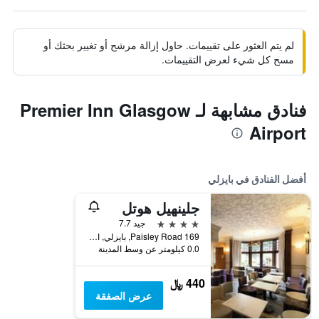
لم يتم العثور على تقييمات. حاول إزالة مرشح أو تغيير بحثك أو
مسح كل شيء لعرض التقييمات.
فنادق مشابهة لـ Premier Inn Glasgow
Airport
أفضل الفنادق في بايزلي
جلينهيل هوتل
4 نجوم
جيد 7.7
169 Paisley Road, بايزلي, المملكة المتحدة
0.0 كيلومتر عن وسط المدينة
440 ﷼
عرض الصفقة