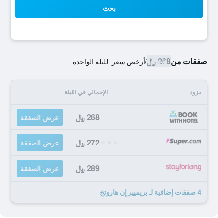
بحث
صفقات من
268 ﷼
/
أرخص سعر الليلة الواحدة
مزود
الإجمالي في الليلة
268 ﷼
عرض الصفقة
272 ﷼
عرض الصفقة
289 ﷼
عرض الصفقة
4 صفقات إضافية لـ بريميير إن هاروتخ