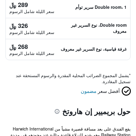
289 ﷼
Double room، 1 سرير توأم
سعر الليلة شامل الرسوم
326 ﷼
Double room، نوع السرير غير
معروف
سعر الليلة شامل الرسوم
268 ﷼
غرفة قياسية، نوع السرير غير معروف
سعر الليلة شامل الرسوم
*
يشمل المجموع الضرائب المحلية المقدرة والرسوم المستحقة عند
تسجيل المغادرة.
أفضل سعر
مضمون
حول بريميير إن هاروتخ
يقع الفندق على بعد مسافة قصيرة مشياً من Harwich International
Railway Station وهو يقدم للنزلاء قاعدة مثالية عند وجودهم في مدينة