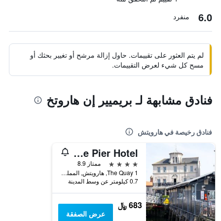
6.0
منفرد
لم يتم العثور على تقييمات. حاول إزالة مرشح أو تغيير بحثك أو
مسح كل شيء لعرض التقييمات.
فنادق مشابهة لـ بريميير إن هاروتخ
فنادق رخيصة في هارويتش
The Pier Hotel
4 نجوم
ممتاز 8.9
The Quay 1, هارويتش, المملكة المتحدة
0.7 كيلومتر عن وسط المدينة
683 ﷼
عرض الصفقة