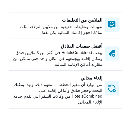
الملايين من التعليقات
تقييمات وتعليقات حقيقية من ملايين النزلاء، مثلك
تمامًا. احجز إقامتك المثالية بكل ثقة!
أفضل صفقات الفنادق
يبحث HotelsCombined في أكثر من 3 ملايين فندق
ومكان إقامة ويجمعهم في مكان واحد حتى تتمكن من
مقارنة أماكن الإقامة المثالية.
إلغاء مجاني
من الوارد أن تتغير الخطط — نتفهم ذلك. ولهذا يمكنك
البحث وحجز فنادق وأماكن إقامة على
HotelsCombined من وكالات السفر التي تقدم خدمة
الإلغاء المجاني