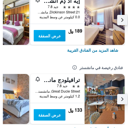
إيه اد دٕم انشيستر سيتي سنترو
4 نجوم
جيد 7.8
21 Dickinson Street, مانشستر, المملكة المتحدة
0.0 كيلومتر عن وسط المدينة
189 ﷼
عرض الصفقة
شاهد المزيد من الفنادق القريبة
فنادق رخيصة في مانشستر
ترافيلودج مانشيستر سنترال أرينا
2 نجمتين
جيد 7.8
Great Ducie Street, مانشستر, المملكة المتحدة
1.2 كيلومتر عن وسط المدينة
133 ﷼
عرض الصفقة