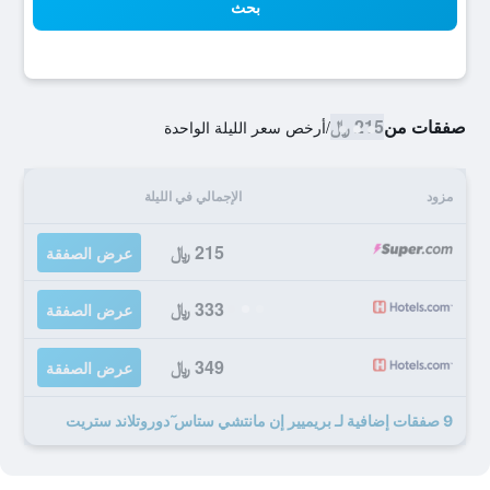
بحث
صفقات من
215 ﷼
/
أرخص سعر الليلة الواحدة
مزود
الإجمالي في الليلة
215 ﷼
عرض الصفقة
333 ﷼
عرض الصفقة
349 ﷼
عرض الصفقة
9 صفقات إضافية لـ بريميير إن مانتشي ستاس ٓدوروتلاند ستريت