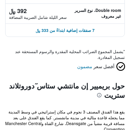
392 ﷼
Double room، نوع السرير
غير معروف
سعر الليلة شامل الصريبة المضافة
7 صفقات إضافية ابتداءً من 333 ﷼
*
يشمل المجموع الضرائب المحلية المقدرة والرسوم المستحقة عند
تسجيل المغادرة.
أفضل سعر
مضمون
حول بريميير إن مانتشي ستاس ٓدوروتلاند
ستريت
يقع هذا الفندق المصنف 3 نجوم في مكان إستراتيجي في وسط المدينة
مما يجعله قاعدة مثالية في مدينة مانشستر. كما يقع الفندق على بعد
مسافة قريبة مشياً من Deansgate، شارع القناة وManchester Central
Convention...