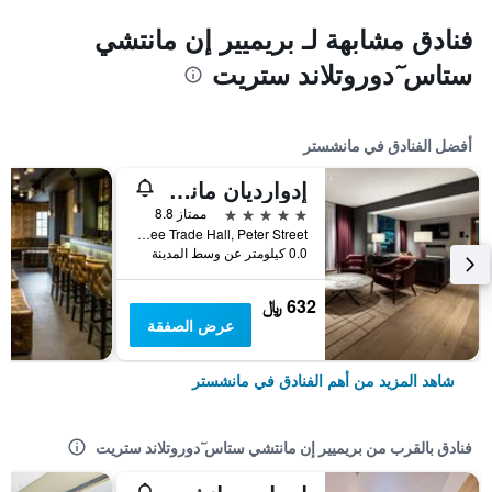
فنادق مشابهة لـ بريميير إن مانتشي
ستاس ٓدوروتلاند ستريت
أفضل الفنادق في مانشستر
إدوارديان مانشستر، فندق راديسون كوليكشن
5 نجوم
ممتاز 8.8
Free Trade Hall, Peter Street, مانشستر, المملكة المتحدة
0.0 كيلومتر عن وسط المدينة
632 ﷼
عرض الصفقة
شاهد المزيد من أهم الفنادق في مانشستر
فنادق بالقرب من بريميير إن مانتشي ستاس ٓدوروتلاند ستريت