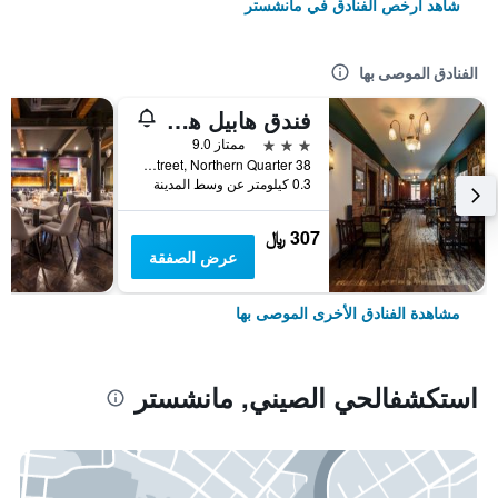
شاهد أرخص الفنادق في مانشستر
الفنادق الموصى بها
فندق هابيل هايوود البوتيكي
3 نجوم
ممتاز 9.0
38 Turner Street, Northern Quarter, مانشستر, المملكة المتحدة
0.3 كيلومتر عن وسط المدينة
307 ﷼
عرض الصفقة
مشاهدة الفنادق الأخرى الموصى بها
استكشفالحي الصيني, مانشستر