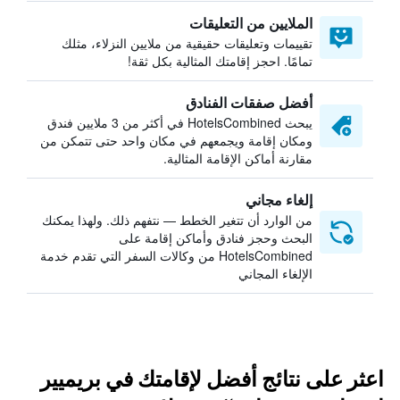
الملايين من التعليقات
تقييمات وتعليقات حقيقية من ملايين النزلاء، مثلك
تمامًا. احجز إقامتك المثالية بكل ثقة!
أفضل صفقات الفنادق
يبحث HotelsCombined في أكثر من 3 ملايين فندق
ومكان إقامة ويجمعهم في مكان واحد حتى تتمكن من
مقارنة أماكن الإقامة المثالية.
إلغاء مجاني
من الوارد أن تتغير الخطط — نتفهم ذلك. ولهذا يمكنك
البحث وحجز فنادق وأماكن إقامة على
HotelsCombined من وكالات السفر التي تقدم خدمة
الإلغاء المجاني
اعثر على نتائج أفضل لإقامتك في بريميير