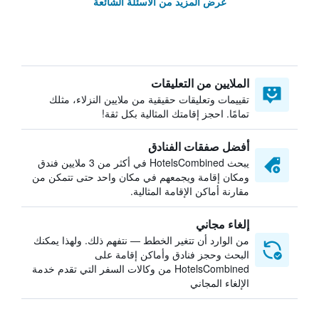
عرض المزيد من الأسئلة الشائعة
الملايين من التعليقات
تقييمات وتعليقات حقيقية من ملايين النزلاء، مثلك
تمامًا. احجز إقامتك المثالية بكل ثقة!
أفضل صفقات الفنادق
يبحث HotelsCombined في أكثر من 3 ملايين فندق
ومكان إقامة ويجمعهم في مكان واحد حتى تتمكن من
مقارنة أماكن الإقامة المثالية.
إلغاء مجاني
من الوارد أن تتغير الخطط — نتفهم ذلك. ولهذا يمكنك
البحث وحجز فنادق وأماكن إقامة على
HotelsCombined من وكالات السفر التي تقدم خدمة
الإلغاء المجاني