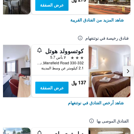
عرض الصفقة
شاهد المزيد من الفنادق القريبة
فنادق رخيصة في نوتنغهام
كوتسوولد هوتل
3 نجوم
لا بأس 5.7
330-332 Mansfield Road, نوتنغهام, المملكة المتحدة
2.1 كيلومتر عن وسط المدينة
137 ﷼
عرض الصفقة
شاهد أرخص الفنادق في نوتنغهام
الفنادق الموصى بها
دبل تري باي هيلتون نوتينغهام - جايتواي