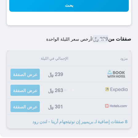
بحث
صفقات من
239 ﷼
/
أرخص سعر الليلة الواحدة
مزود
الإجمالي في الليلة
239 ﷼
عرض الصفقة
263 ﷼
عرض الصفقة
301 ﷼
عرض الصفقة
8 صفقات إضافية لـ بريميير إن نوتيتجهام أرينا - لندن رود