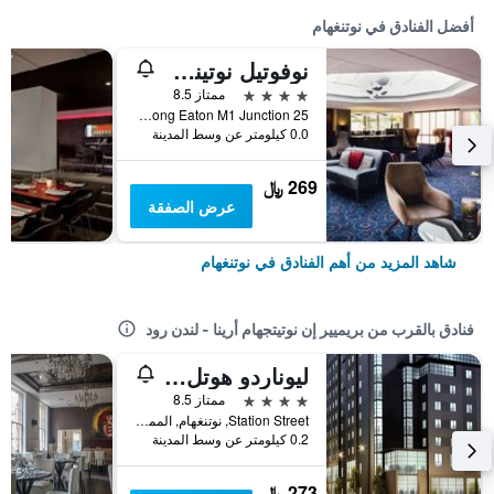
أفضل الفنادق في نوتنغهام
نوفوتيل نوتينجهام ديربي
4 نجوم
ممتاز 8.5
Bostock Lane Long Eaton M1 Junction 25, نوتنغهام, المملكة المتحدة
0.0 كيلومتر عن وسط المدينة
269 ﷼
عرض الصفقة
شاهد المزيد من أهم الفنادق في نوتنغهام
فنادق بالقرب من بريميير إن نوتيتجهام أرينا - لندن رود
ليوناردو هوتل نوتينغهام
4 نجوم
ممتاز 8.5
Station Street, نوتنغهام, المملكة المتحدة
0.2 كيلومتر عن وسط المدينة
273 ﷼