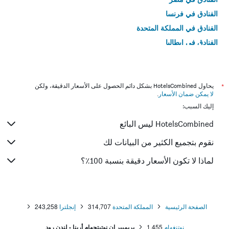
الفنادق في فرنسا
الفنادق في المملكة المتحدة
الفنادق في إيطاليا
الفنادق في تايلاند
*
يحاول HotelsCombined بشكل دائم الحصول على الأسعار الدقيقة، ولكن
لا يمكن ضمان الأسعار
.
إليك السبب:
HotelsCombined ليس البائع
نقوم بتجميع الكثير من البيانات لك
لماذا لا تكون الأسعار دقيقة بنسبة 100٪؟
الصفحة الرئيسية
المملكة المتحدة
314,707
إنجلترا
243,258
نوتنغهام
1,455
بريميير إن نوتيتجهام أرينا - لندن رود