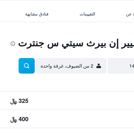
 عن
التقييمات
فنادق مشابهة
ير إن بيرث سيتي س جنترت
2 من الضيوف، غرفة واحدة
325 ﷼
400 ﷼