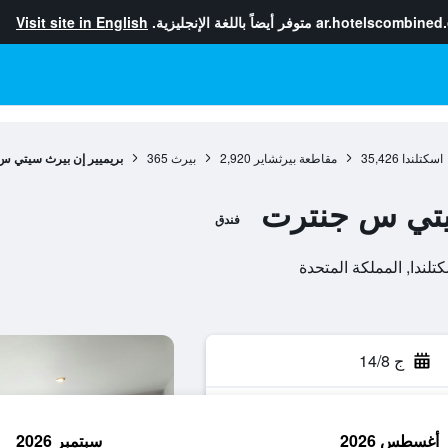
ar.hotelscombined
متوفر أيضاً باللغة الإنجليزية.
Visit site in English
اسكتلندا
35,426
مقاطعة بيرثشاير
2,920
بيرث
365
بريميير إن بيرث سيتي س
يتي س جنترت
فندق
ج 14/8
أغسطس 2026
سبتمبر 2026