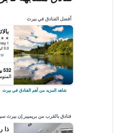
أفضل الفنادق في بيرث
بالا
4 نجوم
y Stanley 1
0.0 كيلومتر عن وسط المدينة
532 ﷼
المتوس
شاهد المزيد من أهم الفنادق في بيرث
فنادق بالقرب من بريميير إن بيرث 
ذا ر