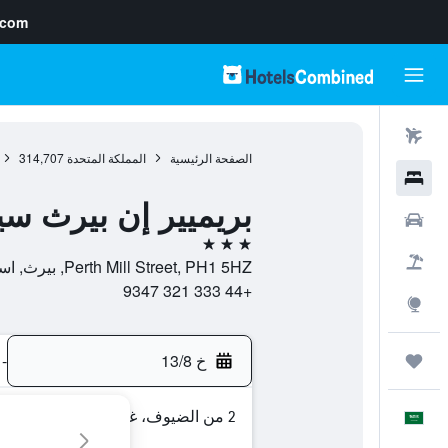
.com
رحلات طيران
الصفحة الرئيسية
المملكة المتحدة
314,707
فنادق
بريميير إن بيرث س
سيارات
3 نجوم
حزم العروض
Perth Mill Street, PH1 5HZ, بيرث, اسكتلندا, المملكة المتحدة
+44 333 321 9347
استكشاف
خ 13/8
-
رحلات
2 من الضيوف، غرفة واحدة
العَرَبِيَّة