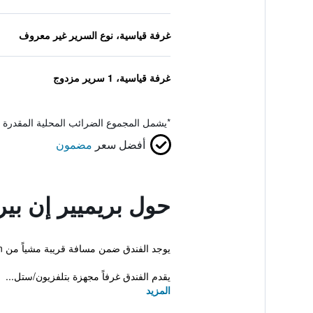
غرفة قياسية، نوع السرير غير معروف
غرفة قياسية، 1 سرير مزدوج
*
يشمل المجموع الضرائب المحلية المقدرة 
أفضل سعر
مضمون
حول بريميير إن ب
يوجد الفندق ضمن مسافة قريبة مشياً من Perth Railway Station وهو يقدم للضيوف قاعدة مثالية عند وجودهم في مدينة بيرث. يوفر الفندق إقامة ذات 3 نجوم وغرفاً مكيفة.
يقدم الفندق غرفاً مجهزة بتلفزيون/ستل...
المزيد