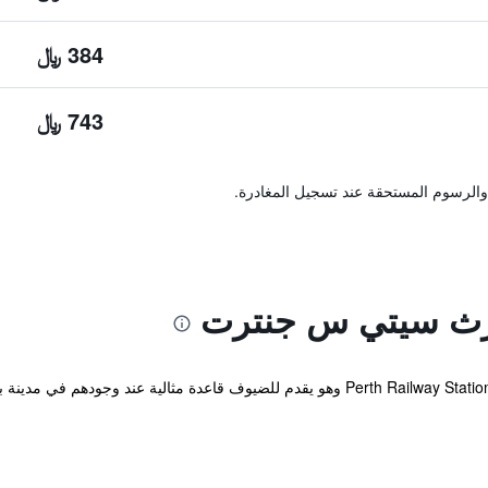
384 ﷼
743 ﷼
والرسوم المستحقة عند تسجيل المغادرة.
يرث سيتي س جنترت