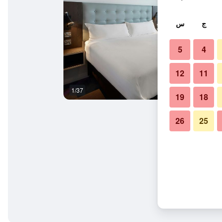
ج
س
5
4
12
11
1/37
حمام
19
18
26
25
نترت