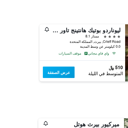
ليوناردو بوتيك هانتينج تاور بيرث
4 نجوم
ممتاز 8.1
Crieff Road, بيرث, المملكة المتحدة
0.0 كيلومتر عن وسط المدينة
واي فاي مجاني
موقف السيارات
510 ﷼
عرض الصفقة
المتوسط في الليلة
ميركيور بيرث هوتل