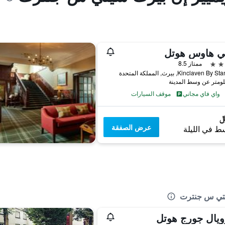
ثي هاوس هوتل
ممتاز 8.5
Kinclaven B, بيرث, المملكة المتحدة
واي فاي مجاني
موقف السيارات
عرض الصفقة
ط في الليلة
سيتي س جنترت
ويال جورج هوتل