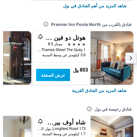
شاهد المزيد من أهم الفنادق في بول
فنادق بالقرب من Premier Inn Poole North
هوتل دو فين آند بيسترو بول
4 نجوم
ممتاز 8.5
1 Thames Street The Quay, بول, المملكة المتحدة
3.6 كيلومتر عن وسط المدينة
853 ﷼
عرض الصفقة
شاهد المزيد من الفنادق القريبة
فنادق رخيصة في بول
شاه أوف بيرجا، بوول من مارستونز إنز
173 Longfleet Road, بول, المملكة المتحدة
1.7 كيلومتر عن وسط المدينة