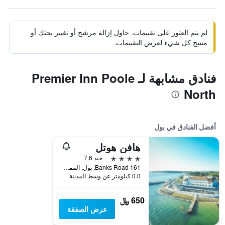
لم يتم العثور على تقييمات. حاول إزالة مرشح أو تغيير بحثك أو
مسح كل شيء لعرض التقييمات.
فنادق مشابهة لـ Premier Inn Poole
North
أفضل الفنادق في بول
هافن هوتل
4 نجوم
جيد 7.6
161 Banks Road, بول, المملكة المتحدة
0.0 كيلومتر عن وسط المدينة
650 ﷼
عرض الصفقة