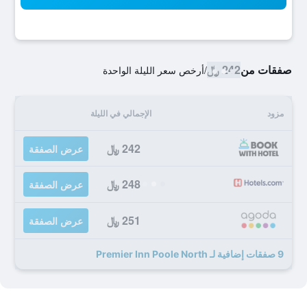
صفقات من
242 ﷼
/
أرخص سعر الليلة الواحدة
مزود
الإجمالي في الليلة
242 ﷼
عرض الصفقة
248 ﷼
عرض الصفقة
251 ﷼
عرض الصفقة
9 صفقات إضافية لـ Premier Inn Poole North