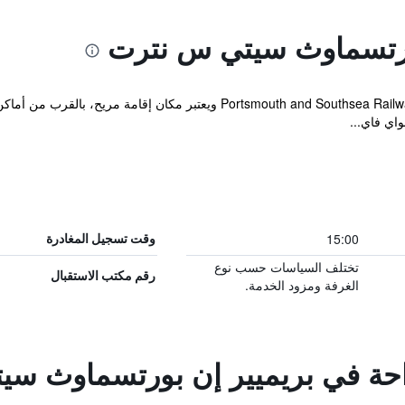
ورتسماوث سيتي س نترت
يقع الفندق على بعد لحظات من Portsmouth and Southsea Railway Station وي
واي فاي...
15:00
وقت تسجيل المغادرة
تختلف السياسات حسب نوع
رقم مكتب الاستقبال
الغرفة ومزود الخدمة.
راحة في بريميير إن بورتسماوث س