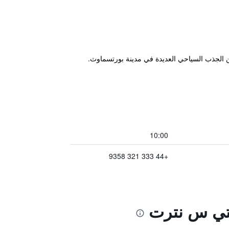
عتبر مكان إقامة مريح، بالقرب من أماكن الجذب السياحي العديدة في مدينة بورتسماوث.
10:00
+44 333 321 9358
يتي س نترت