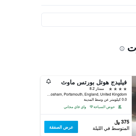
ت
فيليدج هوتل بورتس ماوث
4 نجوم
ممتاز 8.2
Lakeshore Drive, Po6 3Fr, Cosham, Portsmouth, England, United Kingdom, بورتسماوث, المملكة المتحدة
0.0 كيلومتر عن وسط المدينة
حوض السباحة
واي فاي مجاني
375 ﷼
عرض الصفقة
المتوسط في الليلة