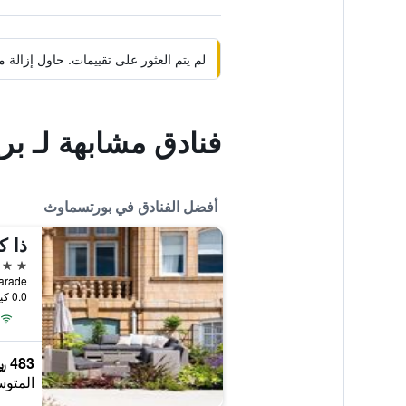
لم يتم العثور على تقييمات. حاول إزال
فنادق مشابهة لـ ب
أفضل الفنادق في بورتسماوث
ذا ك
4 نجوم
larence Parade
0.0 كيلومتر عن وسط المدينة
483 ﷼
المتوس