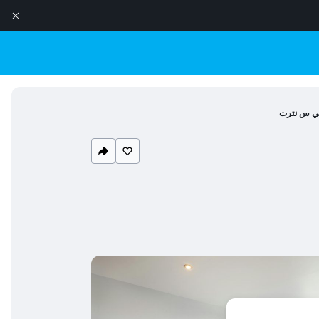
تي س نترت