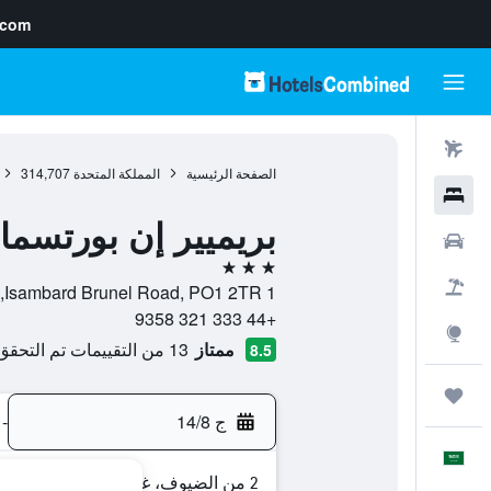
.com
رحلات طيران
الصفحة الرئيسية
المملكة المتحدة
314,707
فنادق
بريميير إن بورتس
سيارات
3 نجوم
حزم العروض
1 Isambard Brunel Road, PO1 2TR, بورتسماوث, إنجلترا, المملكة المتحدة
+44 333 321 9358
استكشاف
ممتاز
13 من التقييمات تم التحقق منها
8.5
رحلات
ج 14/8
-
العَرَبِيَّة
2 من الضيوف، غرفة واحدة