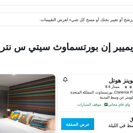
ة مرشح أو تغيير بحثك أو مسح كل شيء لعرض التقييمات.
ريميير إن بورتسماوث سيتي س نتر
وينز هوتل
ممتاز 8.4
C, بورتسماوث, المملكة المتحدة
واي فاي مجاني
موقف السيارات
عرض الصفقة
ط في الليلة