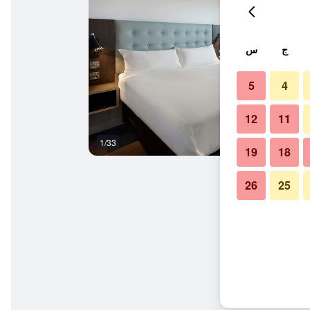
ج
س
5
4
12
11
1/33
حمام
19
18
26
25
ي س نترت