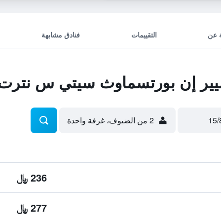
 عن
التقييمات
فنادق مشابهة
ير إن بورتسماوث سيتي س نترت
2 من الضيوف، غرفة واحدة
236 ﷼
277 ﷼