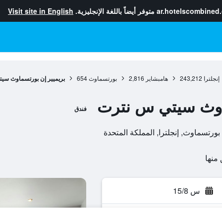
ar.hotelscombined
متوفر أيضاً باللغة الإنجليزية.
Visit site in English
إنجلترا
243,212
هامبشاير
2,816
بورتسماوث
654
بريميير إن بورتسماوث سي
ماوث سيتي س نترت
فندق
س 15/8