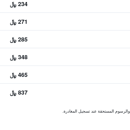
234 ﷼
271 ﷼
285 ﷼
348 ﷼
465 ﷼
837 ﷼
والرسوم المستحقة عند تسجيل المغادرة.