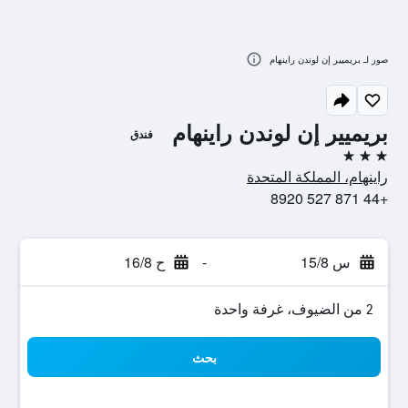
صور لـ بريميير إن لوندن راينهام
بريميير إن لوندن راينهام
فندق
3 نجوم
راينهام، المملكة المتحدة
+44 871 527 8920
س 15/8
-
ح 16/8
2 من الضيوف، غرفة واحدة
بحث