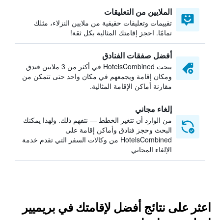
الملايين من التعليقات
تقييمات وتعليقات حقيقية من ملايين النزلاء، مثلك
تمامًا. احجز إقامتك المثالية بكل ثقة!
أفضل صفقات الفنادق
يبحث HotelsCombined في أكثر من 3 ملايين فندق
ومكان إقامة ويجمعهم في مكان واحد حتى تتمكن من
مقارنة أماكن الإقامة المثالية.
إلغاء مجاني
من الوارد أن تتغير الخطط — نتفهم ذلك. ولهذا يمكنك
البحث وحجز فنادق وأماكن إقامة على
HotelsCombined من وكالات السفر التي تقدم خدمة
الإلغاء المجاني
اعثر على نتائج أفضل لإقامتك في بريميير