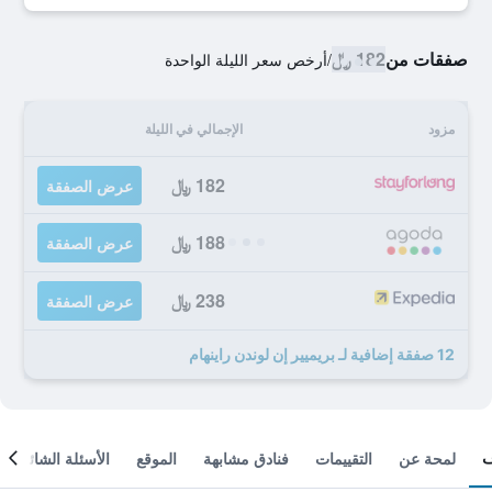
صفقات من
182 ﷼
/
أرخص سعر الليلة الواحدة
مزود
الإجمالي في الليلة
182 ﷼
عرض الصفقة
188 ﷼
عرض الصفقة
238 ﷼
عرض الصفقة
12 صفقة إضافية لـ بريميير إن لوندن راينهام
لمحة عن
التقييمات
فنادق مشابهة
الموقع
الأسئلة الشائعة