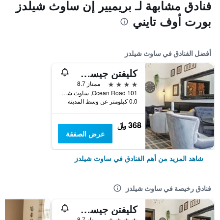
فنادق مشابهة لـ بريميير إن ساوث شيلدز
بورت أوف تايني
أفضل الفنادق في ساوث شيلدز
كليفتن جيست هاوس
4 نجوم
ممتاز 8.7
101 Ocean Road, ساوث شيلدز, المملكة المتحدة
0.0 كيلومتر عن وسط المدينة
368 ﷼
عرض الصفقة
شاهد المزيد من أهم الفنادق في ساوث شيلدز
فنادق رخيصة في ساوث شيلدز
كليفتن جيست هاوس
4 نجوم
ممتاز 8.7