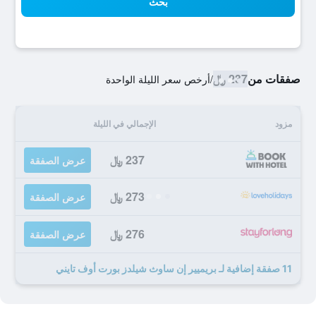
بحث
صفقات من
237 ﷼
/
أرخص سعر الليلة الواحدة
مزود
الإجمالي في الليلة
237 ﷼
عرض الصفقة
273 ﷼
عرض الصفقة
276 ﷼
عرض الصفقة
11 صفقة إضافية لـ بريميير إن ساوث شيلدز بورت أوف تايني