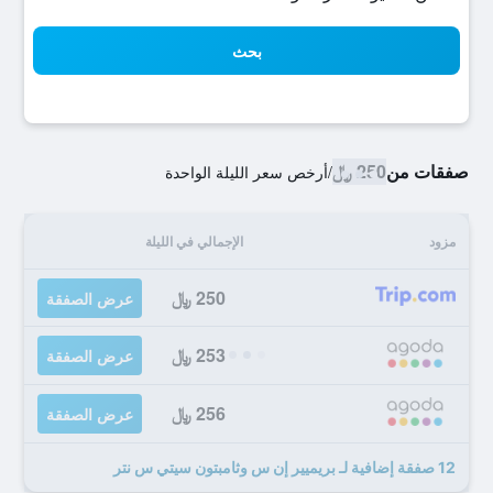
بحث
صفقات من
250 ﷼
/
أرخص سعر الليلة الواحدة
مزود
الإجمالي في الليلة
250 ﷼
عرض الصفقة
253 ﷼
عرض الصفقة
256 ﷼
عرض الصفقة
12 صفقة إضافية لـ بريميير إن س وثامبتون سيتي س نتر