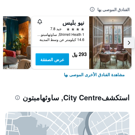
الفنادق الموصى بها
نيو بليس
4 نجوم
جيد 7.8
Shirrell Heath 1, ساوثهامبتون, المملكة المتحدة
14.6 كيلومتر عن وسط المدينة
293 ﷼
عرض الصفقة
مشاهدة الفنادق الأخرى الموصى بها
استكشفCity Centre, ساوثهامبتون