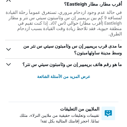
أقرب مطار، مطار Eastleigh؟
في حالة عدم وجود ازدحام مروري، تستغرق عموماً رحلة القيادة
لمسافة 9 كم بين بريميير إن س وثامبتون سيتي س نتر و مطار
Eastleigh (أقرب مطار) حوالي 0س 07د. إذا كنت تقيم في
منطقة حيوية، فقد تلاحظ زيادة وقت القيادة بسبب ازدحام
الطرق.
ما مدى قرب بريميير إن س وثامبتون سيتي س نتر من
وسط مدينة ساوثهامبتون؟
ما هو رقم هاتف بريميير إن س وثامبتون سيتي س نتر؟
عرض المزيد من الأسئلة الشائعة
الملايين من التعليقات
تقييمات وتعليقات حقيقية من ملايين النزلاء، مثلك
تمامًا. احجز إقامتك المثالية بكل ثقة!