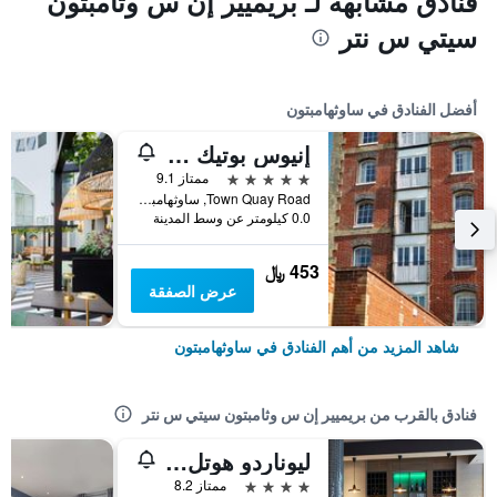
فنادق مشابهة لـ بريميير إن س وثامبتون
سيتي س نتر
أفضل الفنادق في ساوثهامبتون
إنيوس بوتيك هوتل رومز
5 نجوم
ممتاز 9.1
Town Quay Road, ساوثهامبتون, المملكة المتحدة
0.0 كيلومتر عن وسط المدينة
453 ﷼
عرض الصفقة
شاهد المزيد من أهم الفنادق في ساوثهامبتون
فنادق بالقرب من بريميير إن س وثامبتون سيتي س نتر
ليوناردو هوتل سوثامبتون
4 نجوم
ممتاز 8.2