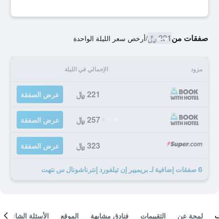
صفقات من
221 ﷼
/
أرخص سعر الليلة الواحدة
مزود
الإجمالي في الليلة
221 ﷼
عرض الصفقة
257 ﷼
عرض الصفقة
323 ﷼
عرض الصفقة
6 صفقات إضافية لـ بريميير إن تيلفورد إنترناشونال س نتهت
لمحة عن
التقييمات
فنادق مشابهة
الموقع
الأسئلة الشائعة