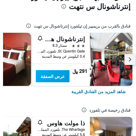
إنترناشونال س نتهت
فنادق بالقرب من بريميير إن تيلفورد إنترناشونال س نتهت
إنترناشونال هوتل تيلفورد
3 نجوم
ممتاز 8.3
St. Quentin Gate, تلفورد, المملكة المتحدة
0.4 كيلومتر عن وسط المدينة
291 ﷼
عرض الصفقة
شاهد المزيد من الفنادق القريبة
فنادق رخيصة في تلفورد
ذا مولت هاوس
The Wharfage, تلفورد, المملكة المتحدة
5.6 كيلومتر عن وسط المدينة