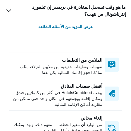
ما هو وقت تسجيل المغادرة في بريميير إن تيلفورد
إنترناشونال س نتهت؟
عرض المزيد من الأسئلة الشائعة
الملايين من التعليقات
تقييمات وتعليقات حقيقية من ملايين النزلاء، مثلك
تمامًا. احجز إقامتك المثالية بكل ثقة!
أفضل صفقات الفنادق
يبحث HotelsCombined في أكثر من 3 ملايين فندق
ومكان إقامة ويجمعهم في مكان واحد حتى تتمكن من
مقارنة أماكن الإقامة المثالية.
إلغاء مجاني
من الوارد أن تتغير الخطط — نتفهم ذلك. ولهذا يمكنك
البحث وحجز فنادق وأماكن إقامة على