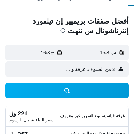
أفضل صفقات بريميير إن تيلفورد
إنترناشونال س نتهت
س 15/8
-
ح 16/8
2 من الضيوف، غرفة واحدة
221 ﷼
غرفة قياسية، نوع السرير غير معروف
سعر الليلة شامل الرسوم
257 ﷼
Double room، نوع السرير غير