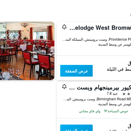
Travelodge West Bromwich
3 Providence Place, وست بروميتش, المملكة المتحدة
ط في الليلة
عرض الصفقة
ميركيور بيرمينجهام ويست هوتل
جيد 7.8
Birmingham Road M5 Jct 1, وست بروميتش, المملكة المتحدة
حوض السباحة
واي فاي مجاني
عرض الصفقة