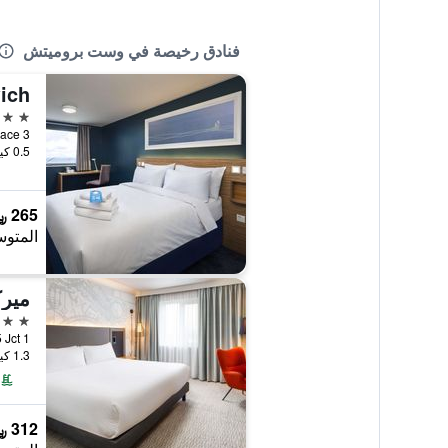
فنادق رخيصة في وست بروميتش
2 نجمتين
0.5 كيلومتر عن وسط المدينة
265 ﷼
المتوس
4 نجوم
1.3 كيلومتر عن وسط المدينة
312 ﷼