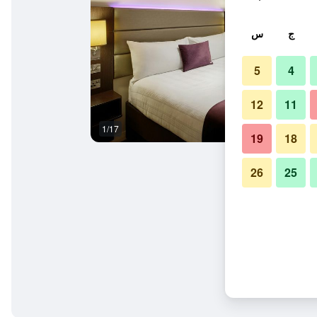
ج
س
5
4
12
11
1/17
حمام
19
18
26
25