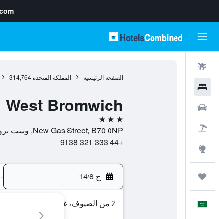
.com
رحلات طيران
الصفحة الرئيسية
المملكة المتحدة
314,764
فنادق
n West Bromwich
سيارات
3 نجوم
حزم العروض
New Gas Street, B70 0NP, وست بروميتش, إنجلترا, المملكة المتحدة
+44 333 321 9138
استكشاف
ج 14/8
-
رحلات
2 من الضيوف، غرفة واحدة
العَرَبِيَّة