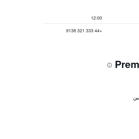
12:00
+44 333 321 9138
ين