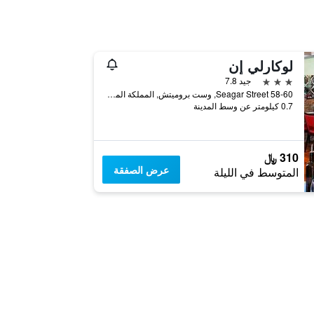
لوكارلي إن
3 نجوم
جيد 7.8
58-60 Seagar Street, وست بروميتش, المملكة المتحدة
0.7 كيلومتر عن وسط المدينة
310 ﷼
عرض الصفقة
المتوسط في الليلة