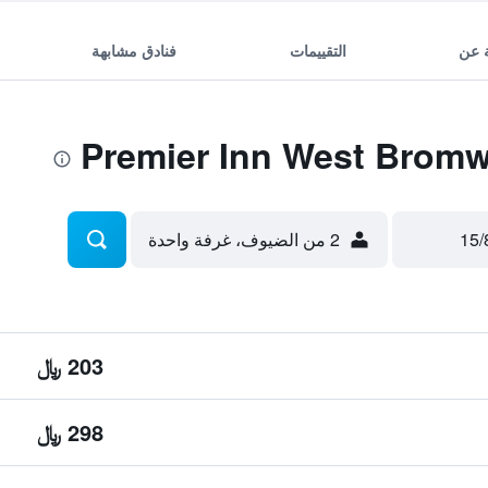
 عن
التقييمات
فنادق مشابهة
2 من الضيوف، غرفة واحدة
203 ﷼
298 ﷼