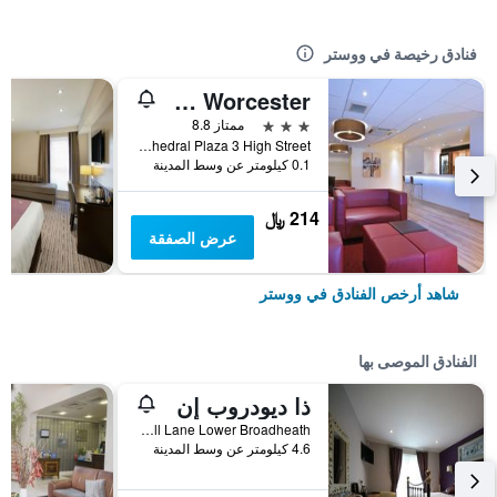
فنادق رخيصة في ووستر
Travelodge Worcester
3 نجوم
ممتاز 8.8
Cathedral Plaza 3 High Street, ووستر, المملكة المتحدة
0.1 كيلومتر عن وسط المدينة
214 ﷼
عرض الصفقة
شاهد أرخص الفنادق في ووستر
الفنادق الموصى بها
ذا ديودروب إن
Bell Lane Lower Broadheath, ووستر, المملكة المتحدة
4.6 كيلومتر عن وسط المدينة