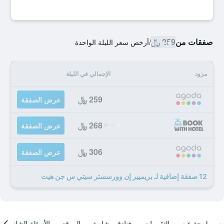
صفقات من
259 ﷼
/
أرخص سعر الليلة الواحدة
مزود
الإجمالي في الليلة
259 ﷼
عرض الصفقة
268 ﷼
عرض الصفقة
306 ﷼
عرض الصفقة
12 صفقة إضافية لـ بريميير إن وورسستر سيتي س جن هيت
لمحة عن
التقييمات
فنادق مشابهة
الموقع
الأسئلة الشائعة