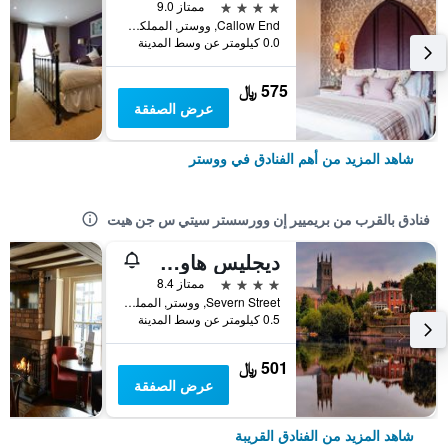
4 نجوم
ممتاز 9.0
Callow End, ووستر, المملكة المتحدة
0.0 كيلومتر عن وسط المدينة
575 ﷼
عرض الصفقة
شاهد المزيد من أهم الفنادق في ووستر
فنادق بالقرب من بريميير إن وورسستر سيتي س جن هيت
ديجليس هاوس هوتل
4 نجوم
ممتاز 8.4
Severn Street, ووستر, المملكة المتحدة
0.5 كيلومتر عن وسط المدينة
501 ﷼
عرض الصفقة
شاهد المزيد من الفنادق القريبة