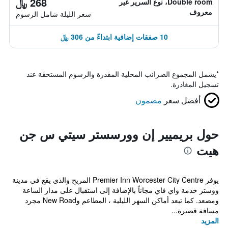
268 ﷼
Double room، نوع السرير غير
معروف
سعر الليلة شامل الرسوم
10 صفقات إضافية ابتداءً من 306 ﷼
*
يشمل المجموع الضرائب المحلية المقدرة والرسوم المستحقة عند
تسجيل المغادرة.
أفضل سعر
مضمون
حول بريميير إن وورسستر سيتي س جن
هيت
يوفر Premier Inn Worcester City Centre المريح والذي يقع في مدينة
ووستر خدمة واي فاي مجاناً بالإضافة إلى استقبال على مدار الساعة
ومصعد. كما تبعد أماكن السهر الليلية ، المطاعم وNew Road مجرد
مسافة قصيرة...
المزيد