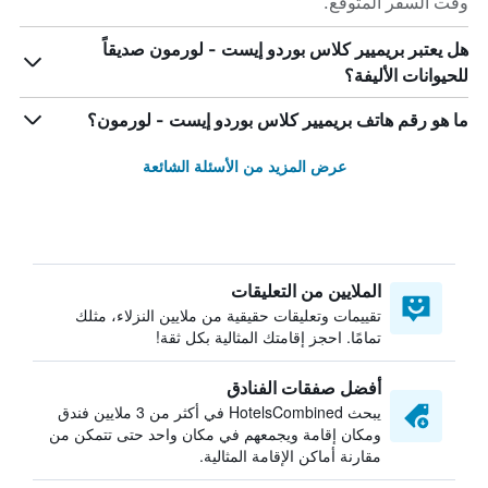
وقت السفر المتوقع.
هل يعتبر بريميير كلاس بوردو إيست - لورمون صديقاً
للحيوانات الأليفة؟
ما هو رقم هاتف بريميير كلاس بوردو إيست - لورمون؟
عرض المزيد من الأسئلة الشائعة
الملايين من التعليقات
تقييمات وتعليقات حقيقية من ملايين النزلاء، مثلك
تمامًا. احجز إقامتك المثالية بكل ثقة!
أفضل صفقات الفنادق
يبحث HotelsCombined في أكثر من 3 ملايين فندق
ومكان إقامة ويجمعهم في مكان واحد حتى تتمكن من
مقارنة أماكن الإقامة المثالية.