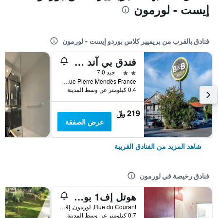
إيست - لورمون
فنادق بالقرب من بريميير كلاس بوردو إيست - لورمون
فندق بي آند بي - بوردو لورمون
2 نجمتين
جيد 7.0
Parc D'Activités De La Gardette - 1 Rue Pierre Mendès France, لورمون, إقليم جيروند, فرنسا
0.4 كيلومتر عن وسط المدينة
219 ﷼
عرض الصفقة
شاهد المزيد من الفنادق القريبة
فنادق رخيصة في لورمون
هوتل إف1 بوردو نور لورمونت
Rue du Courant, لورمون, إقليم جيروند, فرنسا
0.7 كيلومتر عن وسط المدينة