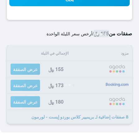
صفقات من
155 ﷼
/
أرخص سعر الليلة الواحدة
مزود
الإجمالي في الليلة
155 ﷼
عرض الصفقة
173 ﷼
عرض الصفقة
180 ﷼
عرض الصفقة
8 صفقات إضافية لـ بريميير كلاس بوردو إيست - لورمون