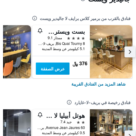
فنادق بالقرب من برمير كلاس برايف لا جاليدير ويست
بست ويسترن هوتل لو كويرسي
4 نجوم
ممتاز 9.1
8 Bis Quai Tourny, بريف-لا-غايارد, إقليم كوريز, فرنسا
5.1 كيلومتر عن وسط المدينة
376 ﷼
عرض الصفقة
شاهد المزيد من الفنادق القريبة
فنادق رخيصة في بريف-لا-غايارد
هوتل أبيليا لا فرانس
2 نجمتين
جيد 7.4
60 Avenue Jean Jaures, بريف-لا-غايارد, إقليم كوريز, فرنسا
0.5 كيلومتر عن وسط المدينة