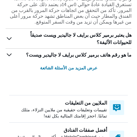
تستغرق القيادة عادةً حوالي 0س 14د يعتمد ذلك على حركة
المرور. تأكد من التحقق من اتجاهات حركة المرور بالقرب من
الفندق والمطار حيث أن بعض المناطق تشهد حركة مرور أعلى
من غيرها ويمكن أن تزيد من وقت السفر المتوقع.
هل يعتبر برمير كلاس برايف لا جاليدير ويست صديقاً
للحيوانات الأليفة؟
ما هو رقم هاتف برمير كلاس برايف لا جاليدير ويست؟
عرض المزيد من الأسئلة الشائعة
الملايين من التعليقات
تقييمات وتعليقات حقيقية من ملايين النزلاء، مثلك
تمامًا. احجز إقامتك المثالية بكل ثقة!
أفضل صفقات الفنادق
يبحث HotelsCombined في أكثر من 3 ملايين فندق