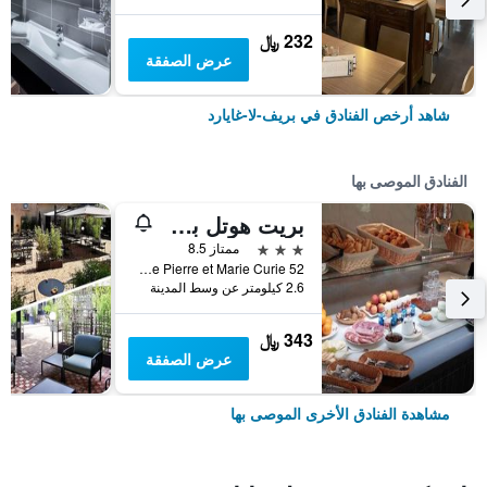
232 ﷼
عرض الصفقة
شاهد أرخص الفنادق في بريف-لا-غايارد
الفنادق الموصى بها
بريت هوتل برايف
3 نجوم
ممتاز 8.5
52 Avenue Pierre et Marie Curie, بريف-لا-غايارد, إقليم كوريز, فرنسا
2.6 كيلومتر عن وسط المدينة
343 ﷼
عرض الصفقة
مشاهدة الفنادق الأخرى الموصى بها