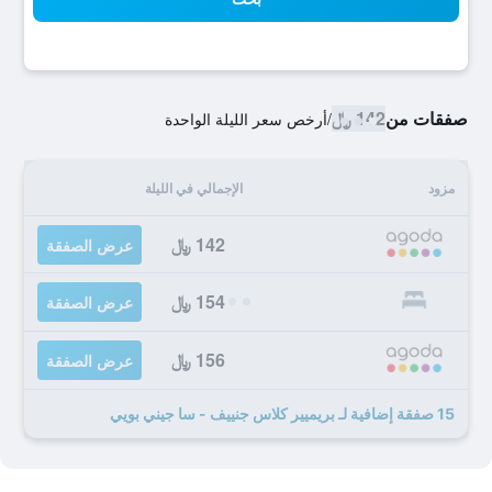
صفقات من
142 ﷼
/
أرخص سعر الليلة الواحدة
مزود
الإجمالي في الليلة
142 ﷼
عرض الصفقة
154 ﷼
عرض الصفقة
156 ﷼
عرض الصفقة
15 صفقة إضافية لـ بريميير كلاس جنييف - سا جيني بويي