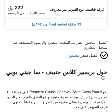
222 ﷼
غرفة قياسية، نوع السرير غير معروف
سعر الليلة شامل الرسوم
13 صفقة إضافية ابتداءً من 142 ﷼
*
يشمل المجموع الضرائب المحلية المقدرة والرسوم المستحقة عند
تسجيل المغادرة.
أفضل سعر
مضمون
حول بريميير كلاس جنييف - سا جيني بويي
يقع Premiere Classe Geneve - Saint Genis Pouilly على مسافة 13
كم من بحيرة جنيف ووسط مدينة جنيف. ويقع الفندق بالقرب من الحدود
الفرنسية-السويسرية وعلى مقربة من الطريق السريع A40. تحتوي
غرف الضيوف على خد...
المزيد