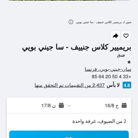
صور لـ بريميير كلاس جنييف - سا جيني بويي
بريميير كلاس جنييف - سا جيني بويي
فندق
نجمة واحدة
سان-جيني-بويي، فرنسا
+33 4 50 20 64 85
لا بأس
2,437 من التقييمات تم التحقق منها
4.8
ح 16/8
-
ن 17/8
2 من الضيوف، غرفة واحدة
بحث