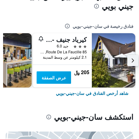
جيني بويي
فنادق رخيصة في سان-جيني-بويي
كيرياد جنيف - سان جيني بويي
3 نجوم
جيد 6.0
85 Route De La Faucille, سان-جيني-بويي, إقليم اين, فرنسا
2.1 كيلومتر عن وسط المدينة
205 ﷼
عرض الصفقة
شاهد أرخص الفنادق في سان-جيني-بويي
استكشف سان-جيني-بويي