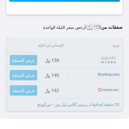
صفقات من
138 ﷼
/
أرخص سعر الليلة الواحدة
مزود
الإجمالي في الليلة
138 ﷼
عرض الصفقة
140 ﷼
عرض الصفقة
142 ﷼
عرض الصفقة
13 صفقة إضافية لـ بريمير كلاس ليل نور - توركوينج