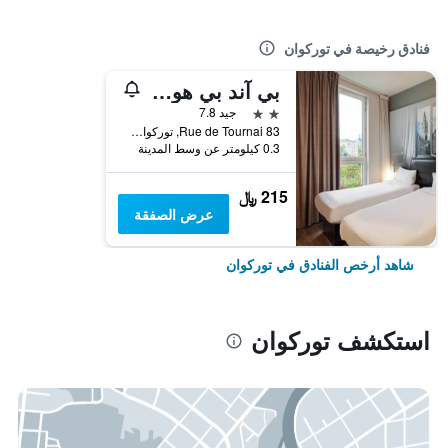
فنادق رخيصة في توركوان
بي آند بي هوتل ليل توركوينج سنتر
2 نجمتين
جيد 7.8
83 Rue de Tournai, توركوان, إقليم نور, فرنسا
0.3 كيلومتر عن وسط المدينة
215 ﷼
عرض الصفقة
شاهد أرخص الفنادق في توركوان
استكشف توركوان