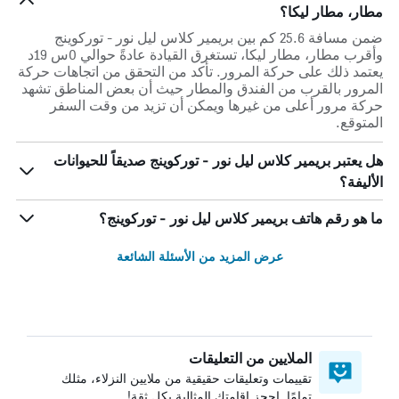
مطار، مطار ليكا؟
ضمن مسافة 25.6 كم بين بريمير كلاس ليل نور - توركوينج
وأقرب مطار، مطار ليكا، تستغرق القيادة عادةً حوالي 0س 19د
يعتمد ذلك على حركة المرور. تأكد من التحقق من اتجاهات حركة
المرور بالقرب من الفندق والمطار حيث أن بعض المناطق تشهد
حركة مرور أعلى من غيرها ويمكن أن تزيد من وقت السفر
المتوقع.
هل يعتبر بريمير كلاس ليل نور - توركوينج صديقاً للحيوانات
الأليفة؟
ما هو رقم هاتف بريمير كلاس ليل نور - توركوينج؟
عرض المزيد من الأسئلة الشائعة
الملايين من التعليقات
تقييمات وتعليقات حقيقية من ملايين النزلاء، مثلك
تمامًا. احجز إقامتك المثالية بكل ثقة!