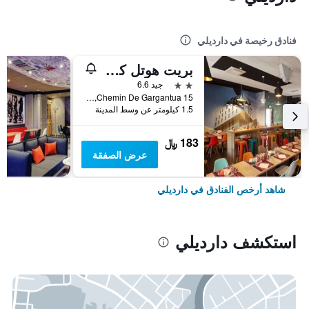
فنادق رخيصة في دارديلي
بريت هوتل كونفورت ليون دارديلي
2 نجمتين
جيد 6.6
15 Chemin De Gargantua, دارديلي, Lyon Metropolis, فرنسا
1.5 كيلومتر عن وسط المدينة
183 ﷼
عرض الصفقة
شاهد أرخص الفنادق في دارديلي
استكشف دارديلي