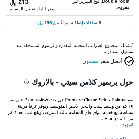
213 ﷼
Double room، نوع السرير غير
معروف
سعر الليلة شامل الرسوم
8 صفقات إضافية ابتداءً من 196 ﷼
*
يشمل المجموع الضرائب المحلية المقدرة والرسوم المستحقة عند
تسجيل المغادرة.
أفضل سعر
مضمون
حول بريمير كلاس سيتي - بالاروك
يقع Premiere Classe Sete - Balaruc في Balaruc-le-Vieux على بعد
10 كم من وسط سيت والبحر الأبيض المتوسط. ويوفر غرفاً مزينة
ببساطة مع خدمة الواي فاي المجانية عالية السرعة، ويقع على بعد 1 كم
من Etang de T...
المزيد
من الجيد أن تعلم