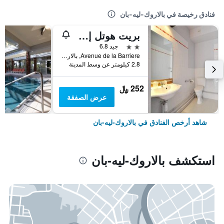
فنادق رخيصة في بالاروك-ليه-بان
بريت هوتل إسينثيال سيت بالاروك
2 نجمتين
جيد 6.8
Avenue de la Barriere, بالاروك-ليه-بان, إقليم هيرولت, فرنسا
2.8 كيلومتر عن وسط المدينة
252 ﷼
عرض الصفقة
شاهد أرخص الفنادق في بالاروك-ليه-بان
استكشف بالاروك-ليه-بان