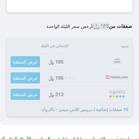
صفقات من
185 ﷼
/
أرخص سعر الليلة الواحدة
مزود
الإجمالي في الليلة
185 ﷼
عرض الصفقة
196 ﷼
عرض الصفقة
213 ﷼
عرض الصفقة
10 صفقات إضافية لـ بريمير كلاس سيتي - بالاروك
لمحة عن
التقييمات
فنادق مشابهة
الموقع
الأسئلة الشائعة