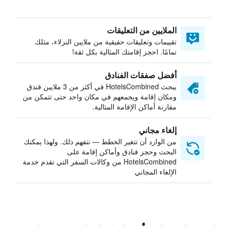
الملايين من التعليقات
تقييمات وتعليقات حقيقية من ملايين النزلاء، مثلك
تمامًا. احجز إقامتك المثالية بكل ثقة!
أفضل صفقات الفنادق
يبحث HotelsCombined في أكثر من 3 ملايين فندق
ومكان إقامة ويجمعهم في مكان واحد حتى تتمكن من
مقارنة أماكن الإقامة المثالية.
إلغاء مجاني
من الوارد أن تتغير الخطط — نتفهم ذلك. ولهذا يمكنك
البحث وحجز فنادق وأماكن إقامة على
HotelsCombined من وكالات السفر التي تقدم خدمة
الإلغاء المجاني