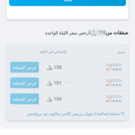
صفقات من
158 ﷼
/
أرخص سعر الليلة الواحدة
مزود
الإجمالي في الليلة
158 ﷼
عرض الصفقة
191 ﷼
عرض الصفقة
194 ﷼
عرض الصفقة
11 صفقة إضافية لـ هوتل بريمير كلاس صالون دي بروفينس