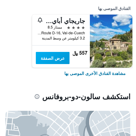
الفنادق الموصى بها
جاريجاي أباي دي سانت كروا
4 نجوم
ممتاز 8.5
Route D-16, Val-de-Cuech, سالون-دو-بروفانس, إقليم بوش دو رون, فرنسا
3.2 كيلومتر عن وسط المدينة
557 ﷼
عرض الصفقة
مشاهدة الفنادق الأخرى الموصى بها
استكشف سالون-دو-بروفانس