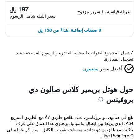
197 ﷼
غرفة قياسية، 1 سرير مزدوج
سعر الليلة شامل الرسوم
9 صفقات إضافية ابتداءً من 158 ﷼
*
يشمل المجموع الضرائب المحلية المقدرة والرسوم المستحقة عند
تسجيل المغادرة.
أفضل سعر
مضمون
حول هوتل بريمير كلاس صالون دي
بروفينس
تقع في صالون دو بروفانس، على تقاطع طريق A7 مع الطريق السريع
A54، الذي يربط بين ايطاليا واسبانيا، ويحتوي هذا الفندق على غرف
مكيفة مع تلفزيون ذو شاشة مسطحة بقنوات الكابل. تمتاز كل غرفة في
the Premiere C...