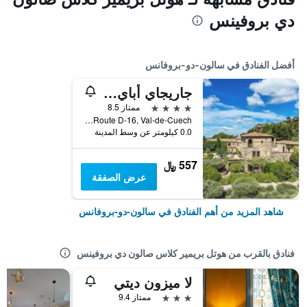
دي بروفينس
أفضل الفنادق في سالون-دو-بروفانس
جاريجاي أباي دي سانت كروا
4 نجوم
ممتاز 8.5
Route D-16, Val-de-Cuech, سالون-دو-بروفانس, إقليم بوش دو رون, فرنسا
0.0 كيلومتر عن وسط المدينة
557 ﷼
عرض الصفقة
شاهد المزيد من أهم الفنادق في سالون-دو-بروفانس
فنادق بالقرب من هوتل بريمير كلاس صالون دي بروفينس
لا ميزون ديتي
3 نجوم
ممتاز 9.4