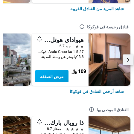
شاهد المزيد من الفنادق القريبة
فنادق رخيصة في فوكوكا
هيواداي هوتل أراتو
2 نجمتين
جيد 6.7
1-5-27 Arato Chuo-ku, فوكوكا, اليابان
3.6 كيلومتر عن وسط المدينة
109 ﷼
عرض الصفقة
شاهد أرخص الفنادق في فوكوكا
الفنادق الموصى بها
ذا رويال بارك كانفاس فوكوكا ناكاسو
4 نجوم
ممتاز 8.7