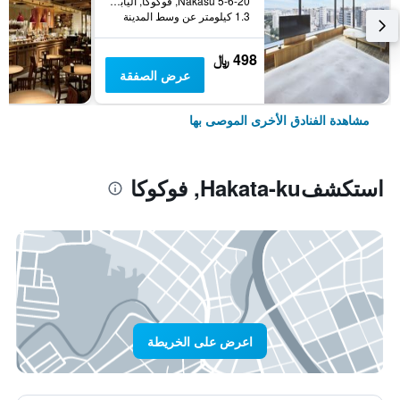
5-6-20 Nakasu, فوكوكا, اليابان
1.3 كيلومتر عن وسط المدينة
498 ﷼
عرض الصفقة
مشاهدة الفنادق الأخرى الموصى بها
استكشفHakata-ku, فوكوكا
اعرض على الخريطة