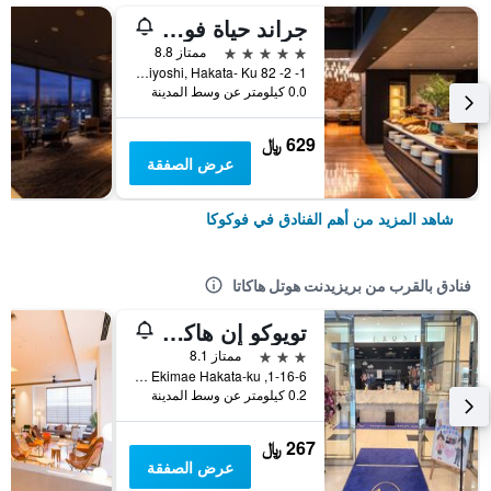
جراند حياة فوكوكا
5 نجوم
ممتاز 8.8
1- 2- 82 Sumiyoshi, Hakata- Ku, فوكوكا, اليابان
0.0 كيلومتر عن وسط المدينة
629 ﷼
عرض الصفقة
شاهد المزيد من أهم الفنادق في فوكوكا
فنادق بالقرب من بريزيدنت هوتل هاكاتا
تويوكو إن هاكاتا إيكي باس ترمينال مايي
3 نجوم
ممتاز 8.1
1-16-6, Hakata Ekimae Hakata-ku, فوكوكا, اليابان
0.2 كيلومتر عن وسط المدينة
267 ﷼
عرض الصفقة