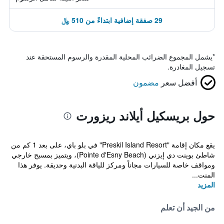
29 صفقة إضافية ابتداءً من 510 ﷼
*
يشمل المجموع الضرائب المحلية المقدرة والرسوم المستحقة عند
تسجيل المغادرة.
أفضل سعر
مضمون
حول بريسكيل أيلاند ريزورت
يقع مكان إقامة "Preskil Island Resort" في بلو باي، على بعد 1 كم من
شاطئ بوينت دي إيزني (Pointe d'Esny Beach)، ويتميز بمسبح خارجي
ومواقف خاصة للسيارات مجاناً ومركز للياقة البدنية وحديقة. يوفر هذا
المنت...
المزيد
من الجيد أن تعلم