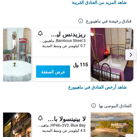
شاهد المزيد من الفنادق القريبة
فنادق رخيصة في ماهيبورغ
ريزيدنس ليس بامبوس
3 Bambous Street, ماهيبورغ, موريشيوس
0.7 كيلومتر عن وسط المدينة
115 ﷼
عرض الصفقة
شاهد أرخص الفنادق في ماهيبورغ
الفنادق الموصى بها
لا بينينسولا باي بيتش ريزورت
HP48+3V3, Blue Bay, ماهيبورغ, موريشيوس
4.5 كيلومتر عن وسط المدينة