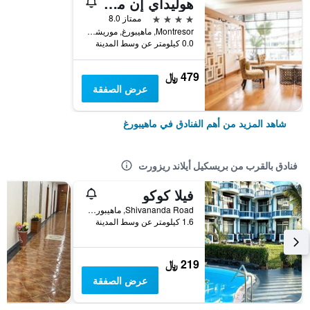
هوليداي إن موريشيوس مون تريزور باي آيتش جي
4 نجوم
ممتاز 8.0
Montresor, ماهيبورغ, موريشيوس
0.0 كيلومتر عن وسط المدينة
479 ﷼
عرض الصفقة
شاهد المزيد من أهم الفنادق في ماهيبورغ
فنادق بالقرب من بريسكيل أيلاند ريزورت
فيلا كوكو
Shivananda Road, ماهيبورغ, موريشيوس
1.6 كيلومتر عن وسط المدينة
219 ﷼
عرض الصفقة