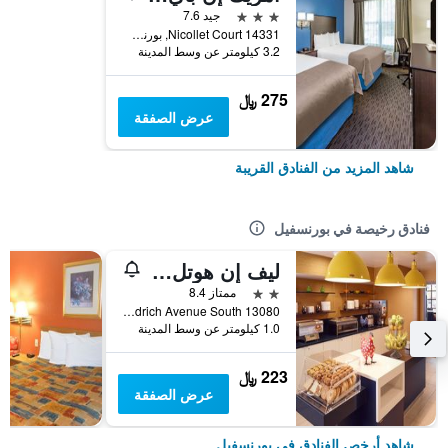
3 نجوم
جيد 7.6
14331 Nicollet Court, بورنسفيل, MN, الولايات المتحدة الأميريكية
3.2 كيلومتر عن وسط المدينة
275 ﷼
عرض الصفقة
شاهد المزيد من الفنادق القريبة
فنادق رخيصة في بورنسفيل
ليف إن هوتل مينيابوليس ساوث/بورنسفيل
2 نجمتين
ممتاز 8.4
13080 Aldrich Avenue South, بورنسفيل, MN, الولايات المتحدة الأميريكية
1.0 كيلومتر عن وسط المدينة
223 ﷼
عرض الصفقة
شاهد أرخص الفنادق في بورنسفيل