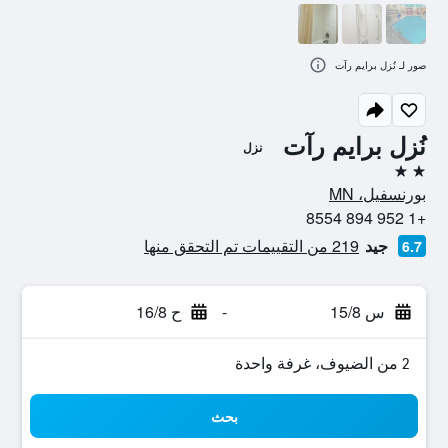
صور لـ نُزل برايم رآت
نُزل برايم رآت
نزل
2 نجمتين
بورنسفيل، MN
+1 952 894 8554
جيد
219 من التقييمات تم التحقق منها
6.7
س 15/8
-
ح 16/8
2 من الضيوف، غرفة واحدة
بحث