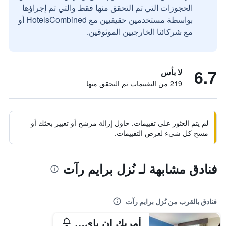
الحجوزات التي تم التحقق منها فقط والتي تم إجراؤها
بواسطة مستخدمين حقيقيين مع HotelsCombined أو
مع شركائنا الخارجيين الموثوقين.
6.7
لا بأس
219 من التقييمات تم التحقق منها
لم يتم العثور على تقييمات. حاول إزالة مرشح أو تغيير بحثك أو
مسح كل شيء لعرض التقييمات.
فنادق مشابهة لـ نُزل برايم رآت
فنادق بالقرب من نُزل برايم رآت
أمريك إن باي ويندام بورنسفيل