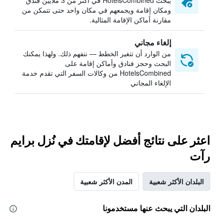
يبحث HotelsCombined في أكثر من 3 ملايين فندق
ومكان إقامة ويجمعهم في مكان واحد حتى تتمكن من
مقارنة أماكن الإقامة المثالية.
إلغاء مجاني
من الوارد أن تتغير الخطط — نتفهم ذلك. ولهذا يمكنك
البحث وحجز فنادق وأماكن إقامة على
HotelsCombined من وكالات السفر التي تقدم خدمة
الإلغاء المجاني
اعثر على نتائج أفضل لإقامتك في نُزل برايم
رآت
البلدان الأكثر شعبية
المدن الأكثر شعبية
البلدان التي يبحث عنها مستخدمونا