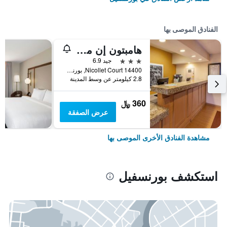
الفنادق الموصى بها
هامبتون إن مينيابوليس/بورنسفيل
3 نجوم
جيد 6.9
14400 Nicollet Court, بورنسفيل, MN, الولايات المتحدة الأميريكية
2.8 كيلومتر عن وسط المدينة
360 ﷼
عرض الصفقة
مشاهدة الفنادق الأخرى الموصى بها
استكشف بورنسفيل