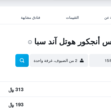
 عن
التقييمات
فنادق مشابهة
 أنجكور هوتل آند سبا
2 من الضيوف، غرفة واحدة
313 ﷼
193 ﷼