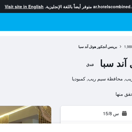
ar.hotelscombined
متوفر أيضاً باللغة الإنجليزية.
Visit site in English
1,98
برينس أنجكور هوتل آند سبا
آند سبا
فندق
س 15/8