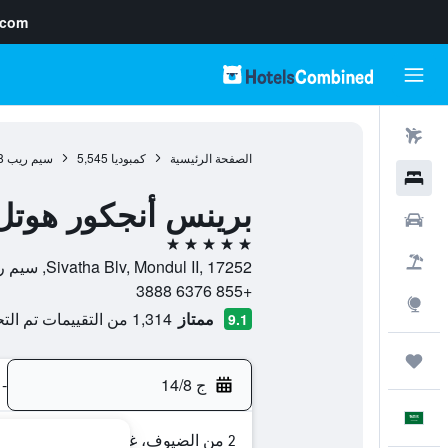
.com
رحلات طيران
الصفحة الرئيسية
كمبوديا
5,545
سيم ريب
8
فنادق
برينس أنجكور هوتل 
سيارات
5 نجوم
حزم العروض
Sivatha Blv, Mondul II, 17252, سيم ريب, محافظة سيم ريب, كمبوديا
+855 6376 3888
استكشاف
ممتاز
1,314 من التقييمات تم التحقق منها
9.1
رحلات
ج 14/8
-
العَرَبِيَّة
2 من الضيوف، غرفة واحدة