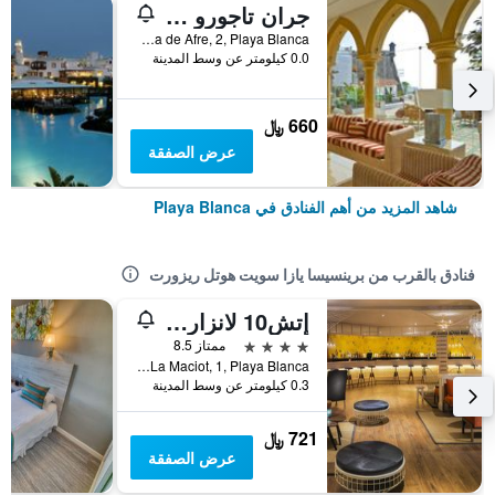
جران تاجورو فاميلي آند فن بلايا بلانكا
Hoya de Afre, 2, Playa Blanca, لنزاروته, أسبانيا
0.0 كيلومتر عن وسط المدينة
660 ﷼
عرض الصفقة
شاهد المزيد من أهم الفنادق في Playa Blanca
فنادق بالقرب من برينسيسا يازا سويت هوتل ريزورت
إتش10 لانزاروت برنسيس
4 نجوم
ممتاز 8.5
La Maciot, 1, Playa Blanca, لنزاروته, أسبانيا
0.3 كيلومتر عن وسط المدينة
721 ﷼
عرض الصفقة