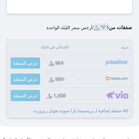
صفقات من
964 ﷼
/
أرخص سعر الليلة الواحدة
مزود
الإجمالي في الليلة
964 ﷼
عرض الصفقة
989 ﷼
عرض الصفقة
1,008 ﷼
عرض الصفقة
40 صفقة إضافية لـ برينسيسا يازا سويت هوتل ريزورت