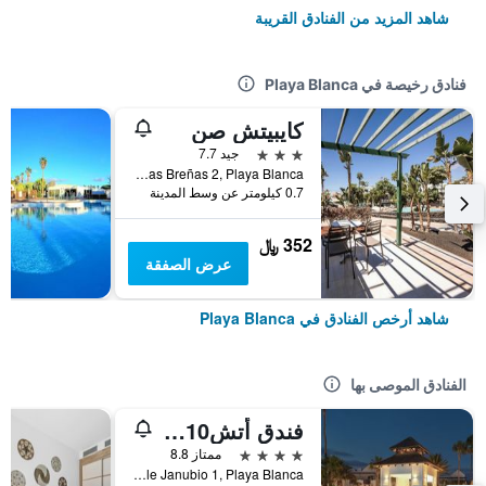
شاهد المزيد من الفنادق القريبة
فنادق رخيصة في Playa Blanca
كايبيتش صن
3 نجوم
جيد 7.7
Las Breñas 2, Playa Blanca, لنزاروته, أسبانيا
0.7 كيلومتر عن وسط المدينة
352 ﷼
عرض الصفقة
شاهد أرخص الفنادق في Playa Blanca
الفنادق الموصى بها
فندق أتش10 وايت سويتس البوتيكي - للبالغين فقط
4 نجوم
ممتاز 8.8
Calle Janubio 1, Playa Blanca, لنزاروته, أسبانيا