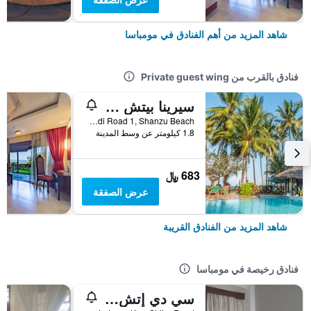
شاهد المزيد من أهم الفنادق في مومباسا
فنادق بالقرب من Private guest wing
سيرينا بيتش ريزورت آند سبا
Malindi Road 1, Shanzu Beach, مومباسا, كينيا
1.8 كيلومتر عن وسط المدينة
683 ﷼
عرض الصفقة
شاهد المزيد من الفنادق القريبة
فنادق رخيصة في مومباسا
سي دي إتش باكباكرز