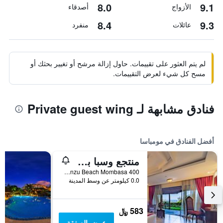
8.0
9.1
الأزواج
أصدقاء
8.4
9.3
عائلات
منفرد
لم يتم العثور على تقييمات. حاول إزالة مرشح أو تغيير بحثك أو
مسح كل شيء لعرض التقييمات.
فنادق مشابهة لـ Private guest wing
أفضل الفنادق في مومباسا
منتجع وسبا برايد إن بارادايس بيتش في مومباسا
400 Shanzu Beach Mombasa, مومباسا, كينيا
0.0 كيلومتر عن وسط المدينة
583 ﷼
عرض الصفقة