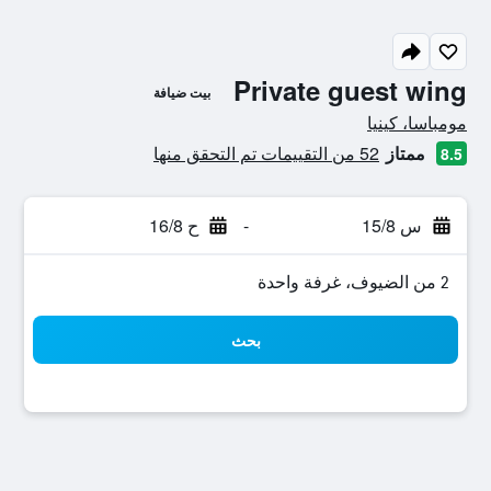
Private guest wing
بيت ضيافة
0 نجمة
مومباسا، كينيا
ممتاز
52 من التقييمات تم التحقق منها
8.5
س 15/8
-
ح 16/8
2 من الضيوف، غرفة واحدة
بحث