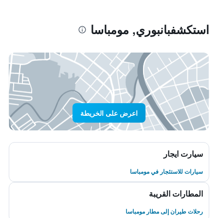
استكشفبانبوري, مومباسا
اعرض على الخريطة
سيارت ايجار
سيارات للاستئجار في مومباسا
المطارات القريبة
رحلات طيران إلى مطار مومباسا