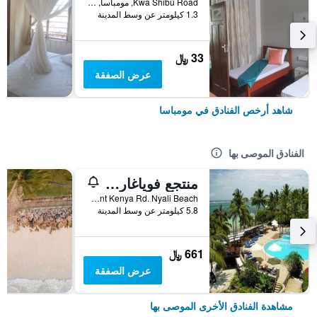
Kwa Shibu Road, مومباسا, كينيا
1.3 كيلومتر عن وسط المدينة
33 ﷼
عرض الصفقة
شاهد أرخص الفنادق في مومباسا
الفنادق الموصى بها
منتجع فوياغار بيتش
Mount Kenya Rd. Nyali Beach, مومباسا, كينيا
5.8 كيلومتر عن وسط المدينة
661 ﷼
عرض الصفقة
مشاهدة الفنادق الأخرى الموصى بها