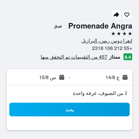
Promenade Angra
فندق
4 نجوم
انغرا دوس ريس، البرازيل
+55 212 106 2318
ممتاز
457 من التقييمات تم التحقق منها
8.4
ج 14/8
-
س 15/8
2 من الضيوف، غرفة واحدة
بحث