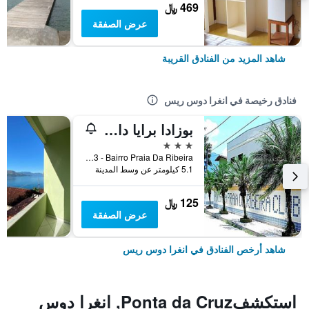
469 ﷼
عرض الصفقة
شاهد المزيد من الفنادق القريبة
فنادق رخيصة في انغرا دوس ريس
بوزادا برايا دا هيبيرا كلوبي
3 نجوم
Rua Del Rey, 3 - Bairro Praia Da Ribeira, انغرا دوس ريس, البرازيل
5.1 كيلومتر عن وسط المدينة
125 ﷼
عرض الصفقة
شاهد أرخص الفنادق في انغرا دوس ريس
استكشفPonta da Cruz, انغرا دوس