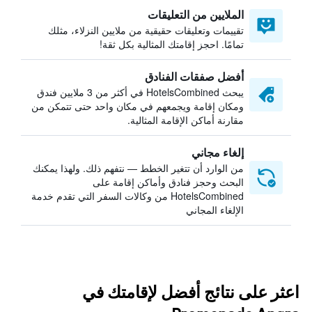
الملايين من التعليقات
تقييمات وتعليقات حقيقية من ملايين النزلاء، مثلك
تمامًا. احجز إقامتك المثالية بكل ثقة!
أفضل صفقات الفنادق
يبحث HotelsCombined في أكثر من 3 ملايين فندق
ومكان إقامة ويجمعهم في مكان واحد حتى تتمكن من
مقارنة أماكن الإقامة المثالية.
إلغاء مجاني
من الوارد أن تتغير الخطط — نتفهم ذلك. ولهذا يمكنك
البحث وحجز فنادق وأماكن إقامة على
HotelsCombined من وكالات السفر التي تقدم خدمة
الإلغاء المجاني
اعثر على نتائج أفضل لإقامتك في