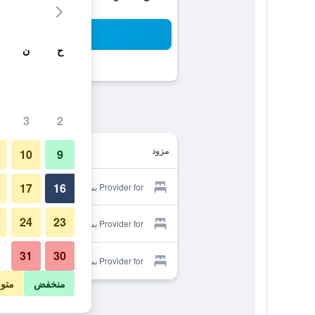
بح
ح
ن
3
2
مزود
10
9
17
16
Provider for بسلام هوتل
24
23
Provider for بسلام هوتل
31
30
Provider for بسلام هوتل
منخفض
متو