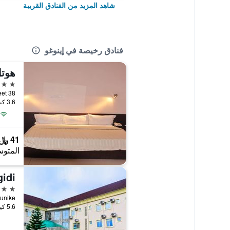
شاهد المزيد من الفنادق القريبة
فنادق رخيصة في إينوغو
هوتل
3 نجوم
38 Ezillo Street, إينوغو, نيجيريا
3.6 كيلومتر عن وسط المدينة
41 ﷼
المتوس
idi
4 نجوم
5.6 كيلومتر عن وسط المدينة