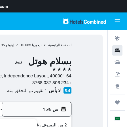
.com
رحلات طيران
الصفحة الرئيسية
نيجيريا
10,065
إينوغو
195
فنادق
بسلام هوتل
سيارات
فندق
4 نجوم
حزم العروض
64 Independence Ave, Independence Layout, 400001, إينوغو, ولاية إنوجو, نيجيريا
+234 806 037 3768
استكشاف
لا بأس
1 تقييم تم التحقق منه
5.4
رحلات
س 15/8
-
العَرَبِيَّة
2 من الضيوف، غرفة واحدة