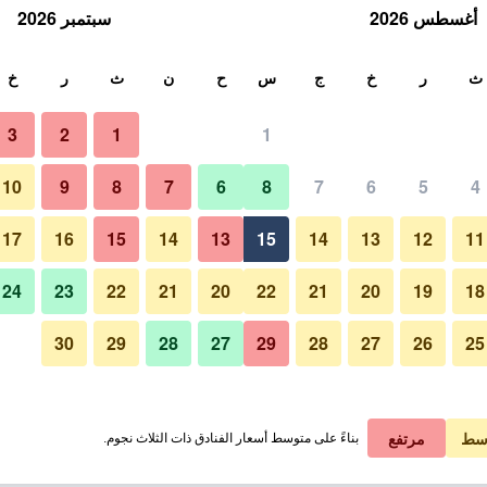
أغسطس 2026
سبتمبر 2026
ث
ث
ر
خ
ج
س
ح
ن
ث
ر
خ
3
2
1
1
10
9
8
7
6
8
7
6
5
4
غرفة نوم
17
16
15
14
13
15
14
13
12
11
عرض الأسعار
24
23
22
21
20
22
21
20
19
18
30
29
28
27
29
28
27
26
25
صور لـ بسلام هوتل
عرض الأسعار
عرض الأسعار
سط
مرتفع
بناءً على متوسط أسعار الفنادق ذات الثلاث نجوم.