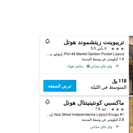
تريبوينت ريتشموند هوتل
3 نجوم
لا بأس 5.5
Plot 48 Market Garden Pocket Layout, إينوغو, نيجيريا
1.6 كيلومتر عن وسط المدينة
واي فاي مجاني
مكيف هواء
118 ﷼
عرض الصفقة
المتوسط في الليلة
ماكسبي كونتينينتال هوتل
3 نجوم
جيد 7.9
#1 Nza Street Independence Layout Enugu, إينوغو, نيجيريا
2.8 كيلومتر عن وسط المدينة
واي فاي مجاني