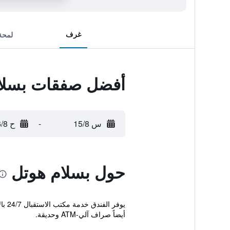
غرف
لمحة
أفضل صفقات بسلا
س 15/8
-
ح 16/8
حول بسلام هوتل
يوف
أيضاً صراف آلي-ATM وحديقة.