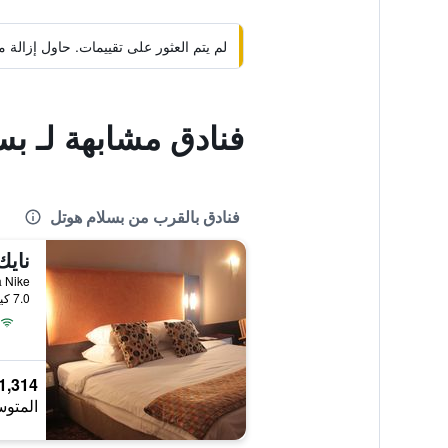
لم يتم العثور على تقييمات. حاول إزال
فنادق مشابهة لـ بس
فنادق بالقرب من بسلام هوتل
نايك
kpa Nike
7.0 كيلومتر عن وسط المدينة
1,314 ﷼
المتوس