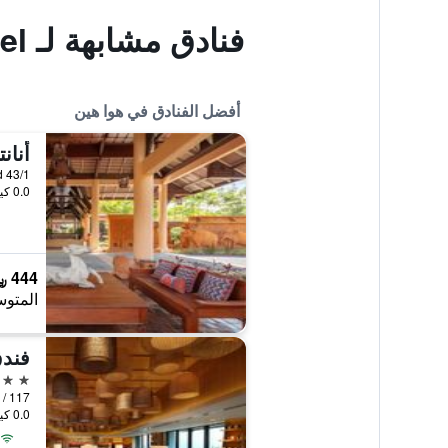
فنادق مشابهة لـ Puangpen Villa Hotel
أفضل الفنادق في هوا هين
أنان
43/1 Phetkasem Beach Road, هوا هين, تايلاند
0.0 كيلومتر عن وسط المدينة
444 ﷼
المتوس
فندق
5 نجوم
117 / 74 Takiab Road, Nongkae, هوا هين, تايلاند
0.0 كيلومتر عن وسط المدينة