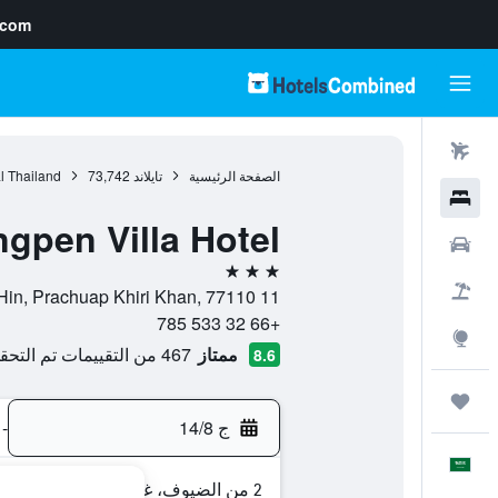
.com
رحلات طيران
الصفحة الرئيسية
تايلاند
73,742
l Thailand
فنادق
gpen Villa Hotel
سيارات
3 نجوم
حزم العروض
11 Damnoen Kasem Road, Hua Hin, Prachuap Khiri Khan, 77110, هوا هين, محافظة براتشواب خيري خان, تايلاند
+66 32 533 785
استكشاف
ممتاز
467 من التقييمات تم التحقق منها
8.6
رحلات
ج 14/8
-
العَرَبِيَّة
2 من الضيوف، غرفة واحدة