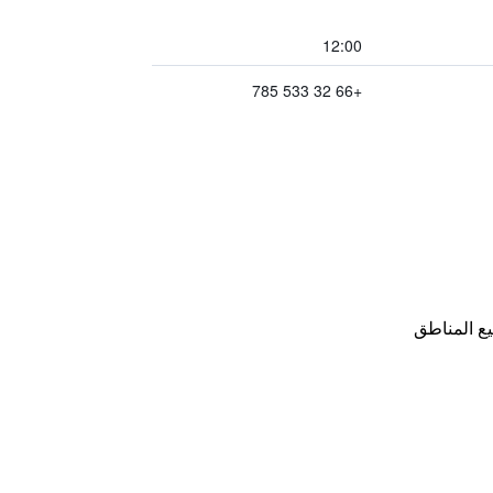
12:00
+66 32 533 785
ع المناطق