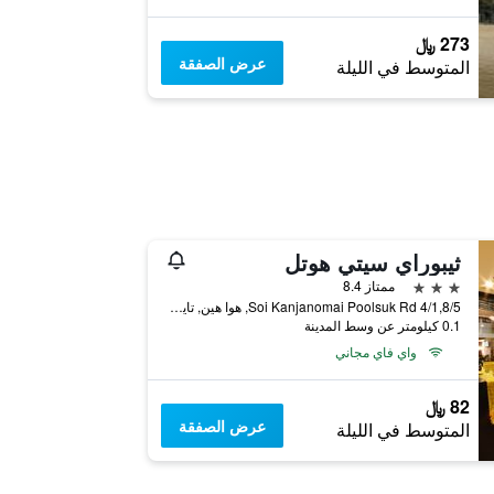
273 ﷼
عرض الصفقة
المتوسط في الليلة
ثيبوراي سيتي هوتل
3 نجوم
ممتاز 8.4
4/1,8/5 Soi Kanjanomai Poolsuk Rd, هوا هين, تايلاند
0.1 كيلومتر عن وسط المدينة
واي فاي مجاني
82 ﷼
عرض الصفقة
المتوسط في الليلة