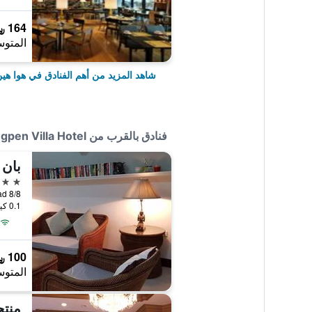
164 ﷼
المتوس
شاهد المزيد من أهم الفنادق في هوا هي
فنادق بالقرب من Puangpen Villa Hotel
بان 
2 نجمتين
8/8 Poonsuk Road, هوا هين, تايلاند
0.1 كيلومتر عن وسط المدينة
100 ﷼
المتوس
منت