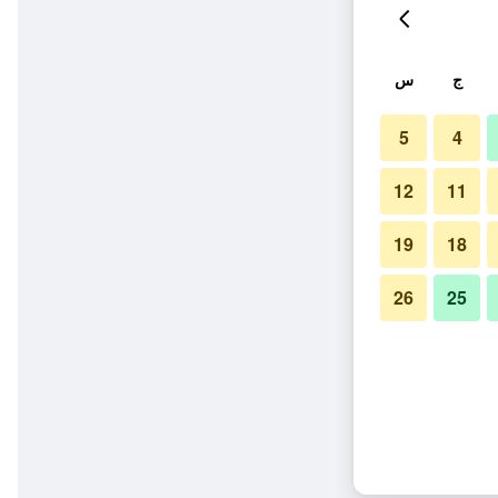
ج
س
5
4
12
11
19
18
26
25