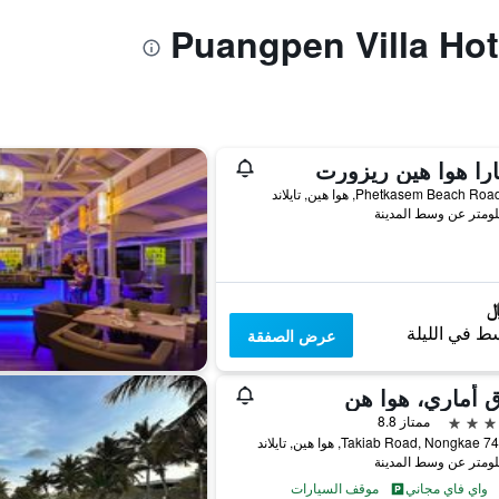
تارا هوا هين ريزورت
ط في الليلة
عرض الصفقة
 أماري، هوا هن
ممتاز 8.8
واي فاي مجاني
موقف السيارات