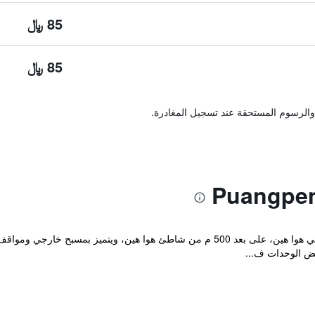
85 ﷼
85 ﷼
والرسوم المستحقة عند تسجيل المغادرة.
يقع مكان إقامة "Puangpen Villa Hotel" في هوا هين، على بعد 500 م من شاطئ هوا هين،