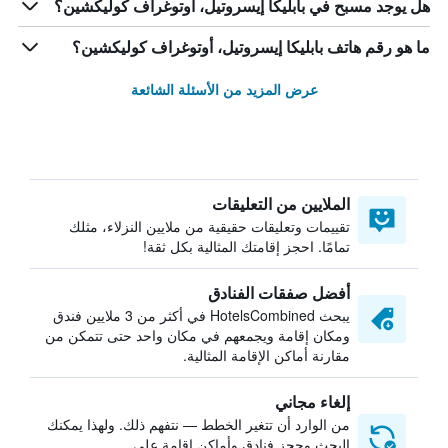
هل يوجد مسبح في بابليكا إيسروتيل، أوتوغراف كوليكشين؟
ما هو رقم هاتف بابليكا إيسروتيل، أوتوغراف كوليكشين؟
عرض المزيد من الأسئلة الشائعة
الملايين من التعليقات
تقييمات وتعليقات حقيقية من ملايين النزلاء، مثلك
تمامًا. احجز إقامتك المثالية بكل ثقة!
أفضل صفقات الفنادق
يبحث HotelsCombined في أكثر من 3 ملايين فندق
ومكان إقامة ويجمعهم في مكان واحد حتى تتمكن من
مقارنة أماكن الإقامة المثالية.
إلغاء مجاني
من الوارد أن تتغير الخطط — نتفهم ذلك. ولهذا يمكنك
البحث وحجز فنادق وأماكن إقامة على