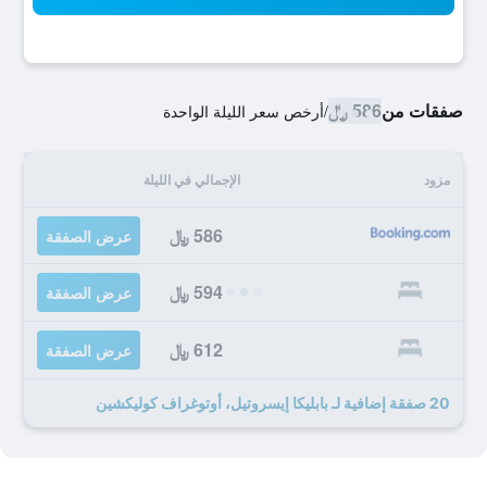
صفقات من
586 ﷼
/
أرخص سعر الليلة الواحدة
مزود
الإجمالي في الليلة
586 ﷼
عرض الصفقة
594 ﷼
عرض الصفقة
612 ﷼
عرض الصفقة
20 صفقة إضافية لـ بابليكا إيسروتيل، أوتوغراف كوليكشين