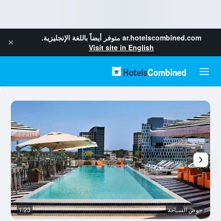
ar.hotelscombined.com
متوفر أيضاً باللغة الإنجليزية.
Visit site in English
حوض السباحة
1/23
رد