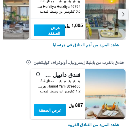
5 نجوم
ممتاز 8.8
46764 Marina Herzliya Herzliya, هرتسليا, منطقة متروبوليتان تل أبيب, اسرائيل
0.0 كيلومتر عن وسط المدينة
1,005 ﷼
عرض
الصفقة
شاهد المزيد من أهم الفنادق في هرتسليا
فنادق بالقرب من بابليكا إيسروتيل، أوتوغراف كوليكشين
فندق دانييل هيرزليا
5 نجوم
ممتاز 8.4
60 Ramot Yam Street, هرتسليا, منطقة متروبوليتان تل أبيب, اسرائيل
1.2 كيلومتر عن وسط المدينة
887 ﷼
عرض الصفقة
شاهد المزيد من الفنادق القريبة