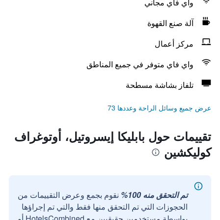
واي فاي مجاني
آلة صنع القهوة
مركز أعمال
واي فاي متوفر في جميع المناطق
تلفاز بشاشة مسطحة
عرض جميع وسائل الراحة وعددها 73
تقييمات حول بابليكا إيسروتيل، أوتوغراف
كوليكشين
تم التحقق منه 100%
نقوم بجمع وعرض التقييمات من
الحجوزات التي تم التحقق منها فقط والتي تم إجراؤها
بواسطة مستخدمين حقيقيين مع HotelsCombined أو