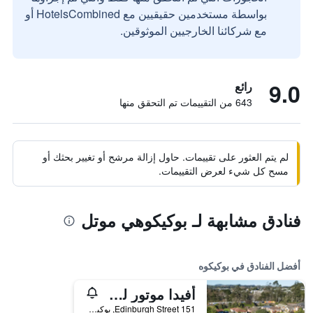
بواسطة مستخدمين حقيقيين مع HotelsCombined أو
مع شركائنا الخارجيين الموثوقين.
9.0
رائع
643 من التقييمات تم التحقق منها
لم يتم العثور على تقييمات. حاول إزالة مرشح أو تغيير بحثك أو
مسح كل شيء لعرض التقييمات.
فنادق مشابهة لـ بوكيكوهي موتل
أفضل الفنادق في بوكيكوه
أفيدا موتور لودج
151 Edinburgh Street, بوكيكوه, نيوزيلندا