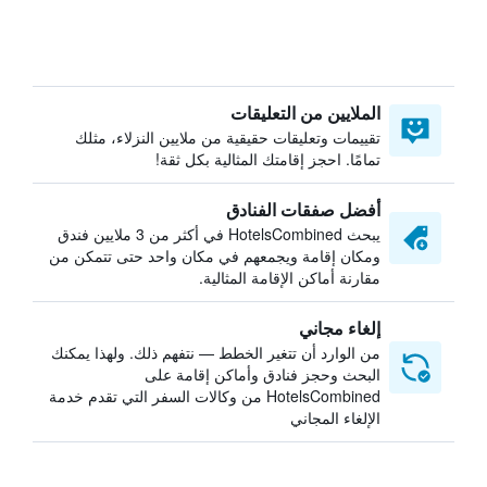
الملايين من التعليقات
تقييمات وتعليقات حقيقية من ملايين النزلاء، مثلك
تمامًا. احجز إقامتك المثالية بكل ثقة!
أفضل صفقات الفنادق
يبحث HotelsCombined في أكثر من 3 ملايين فندق
ومكان إقامة ويجمعهم في مكان واحد حتى تتمكن من
مقارنة أماكن الإقامة المثالية.
إلغاء مجاني
من الوارد أن تتغير الخطط — نتفهم ذلك. ولهذا يمكنك
البحث وحجز فنادق وأماكن إقامة على
HotelsCombined من وكالات السفر التي تقدم خدمة
الإلغاء المجاني