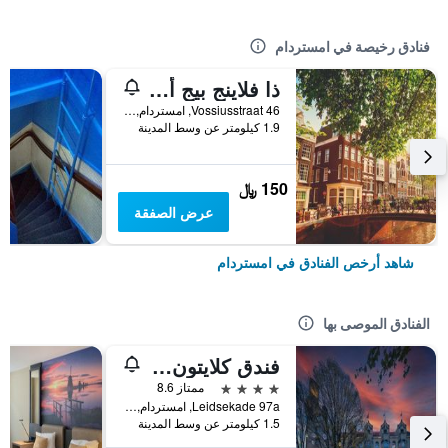
فنادق رخيصة في امستردام
ذا فلاينج بيج أبتاون هوستل
Vossiusstraat 46, امستردام, مقاطعة شمال هولندا, هولندا
1.9 كيلومتر عن وسط المدينة
150 ﷼
عرض الصفقة
شاهد أرخص الفنادق في امستردام
الفنادق الموصى بها
فندق كلايتون أمستردام أمريكان
4 نجوم
ممتاز 8.6
Leidsekade 97a, امستردام, مقاطعة شمال هولندا, هولندا
1.5 كيلومتر عن وسط المدينة