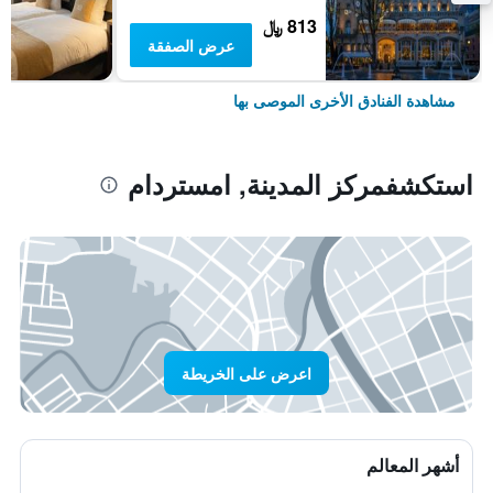
813 ﷼
عرض الصفقة
مشاهدة الفنادق الأخرى الموصى بها
استكشفمركز المدينة, امستردام
اعرض على الخريطة
أشهر المعالم