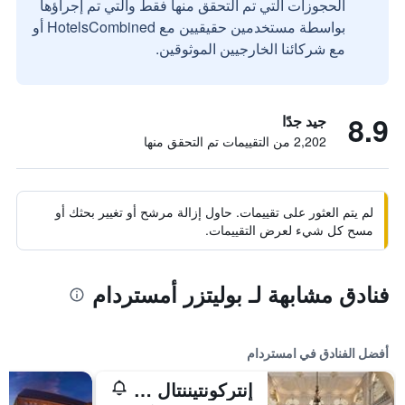
الحجوزات التي تم التحقق منها فقط والتي تم إجراؤها
بواسطة مستخدمين حقيقيين مع HotelsCombined أو
مع شركائنا الخارجيين الموثوقين.
8.9
جيد جدًا
2,202 من التقييمات تم التحقق منها
لم يتم العثور على تقييمات. حاول إزالة مرشح أو تغيير بحثك أو
مسح كل شيء لعرض التقييمات.
فنادق مشابهة لـ بوليتزر أمستردام
أفضل الفنادق في امستردام
إنتركونتيننتال أمستل أمستردام