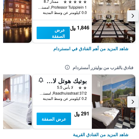
5 نجوم
ممتاز 8.7
Professor Tulpplein 1, امستردام, مقاطعة شمال هولندا, هولندا
0.0 كيلومتر عن وسط المدينة
1,846 ﷼
عرض
الصفقة
شاهد المزيد من أهم الفنادق في امستردام
فنادق بالقرب من بوليتزر أمستردام
بوتيك هوتل لا بيل فو
2 نجمتين
لا بأس 5.5
Raadhuisstraat 37/2, امستردام, مقاطعة شمال هولندا, هولندا
0.2 كيلومتر عن وسط المدينة
291 ﷼
عرض الصفقة
شاهد المزيد من الفنادق القريبة