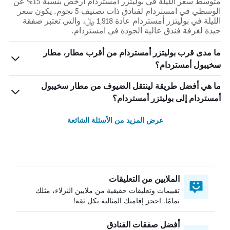
متوسط سعر الليلة في بوليتزر أمستردام أرخص بنسبة 15% عن
الوسطي في امستردام لفنادق ذات تصنيف 5 نجوم. يكون سعر
الليلة في بوليتزر أمستردام عادة 1,918 ﷼، والتي تعتبر صفقة
جيدة لغرفة فندق عالية الجودة في امستردام.
ما مدى قرب بوليتزر أمستردام من أقرب مطار، مطار
سخيبول أمستردام؟
ما هي أفضل طريقة لينتقل الضيوف من مطار سخيبول
أمستردام إلى بوليتزر أمستردام؟
عرض المزيد من الأسئلة الشائعة
الملايين من التعليقات
تقييمات وتعليقات حقيقية من ملايين النزلاء، مثلك
تمامًا. احجز إقامتك المثالية بكل ثقة!
أفضل صفقات الفنادق