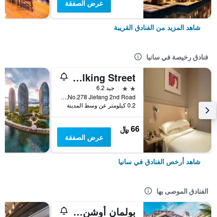
عرض الصفقة
شاهد المزيد من الفنادق القريبة
فنادق رخيصة في سانيا
City Comfort Inn Sanya Bay Walking Street
2 نجمتين
جيد 6.2
No.278 Jiefang 2nd Road, سانيا, الصين
0.2 كيلومتر عن وسط المدينة
66 ﷼
عرض الصفقة
شاهد أرخص الفنادق في سانيا
الفنادق الموصى بها
بولمان أوشن فيو سانيا باي ريزورت آند سبا