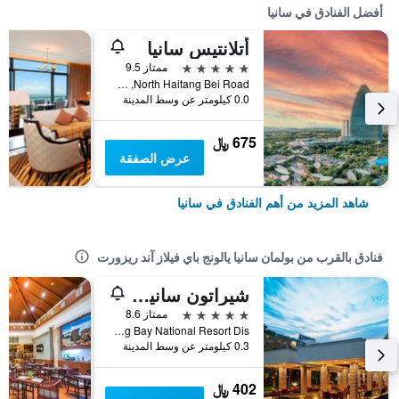
أفضل الفنادق في سانيا
أتلانتيس سانيا
5 نجوم
ممتاز 9.5
North Haitang Bei Road, سانيا, الصين
0.0 كيلومتر عن وسط المدينة
675 ﷼
عرض الصفقة
شاهد المزيد من أهم الفنادق في سانيا
فنادق بالقرب من بولمان سانيا يالونج باي فيلاز آند ريزورت
شيراتون سانيا ريزورت
5 نجوم
ممتاز 8.6
Yalong Bay National Resort Dis, سانيا, الصين
0.3 كيلومتر عن وسط المدينة
402 ﷼