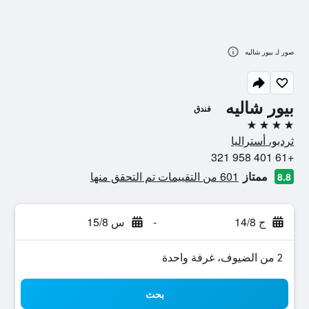
صور لـ بيور شاليه
بيور شاليه
فندق
4 نجوم
ثردبو، أستراليا
+61 401 958 321
ممتاز
601 من التقييمات تم التحقق منها
8.8
ج 14/8
-
س 15/8
2 من الضيوف، غرفة واحدة
بحث