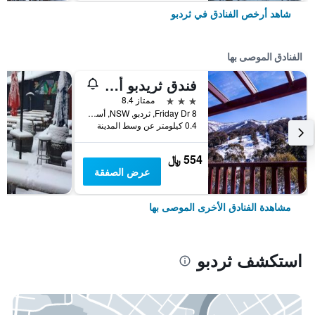
شاهد أرخص الفنادق في ثردبو
الفنادق الموصى بها
فندق ثريدبو ألباين
3 نجوم
ممتاز 8.4
8 Friday Dr, ثردبو, NSW, أستراليا
0.4 كيلومتر عن وسط المدينة
554 ﷼
عرض الصفقة
مشاهدة الفنادق الأخرى الموصى بها
استكشف ثردبو