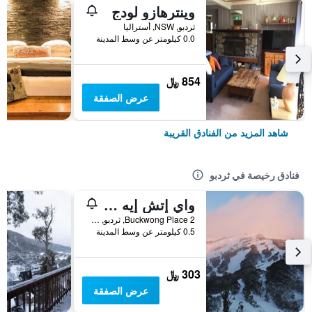
وينترهازو لودج
ثردبو, NSW, أستراليا
0.0 كيلومتر عن وسط المدينة
854 ﷼
عرض الصفقة
شاهد المزيد من الفنادق القريبة
فنادق رخيصة في ثردبو
واي إتش إيه ثريدبو
2 Buckwong Place, ثردبو, NSW, أستراليا
0.5 كيلومتر عن وسط المدينة
303 ﷼
عرض الصفقة