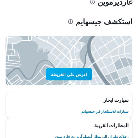
غارديرموين
استكشف جيسهايم
اعرض على الخريطة
سيارت ايجار
سيارات للاستئجار في جيسهايم
المطارات القريبة
رحلات طيران إلى مطار أوسلو آربورت جاردرمون