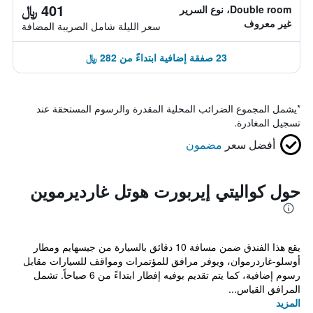
401 ﷼
Double room، نوع السرير
غير معروف
سعر الليلة شامل الصريبة المضافة
23 صفقة إضافية ابتداءً من 282 ﷼
*
يشمل المجموع الضرائب المحلية المقدرة والرسوم المستحقة عند
تسجيل المغادرة.
أفضل سعر
مضمون
حول كواليتي إيربورت هوتل غارديرموين
يقع هذا الفندق ضمن مسافة 10 دقائق بالسيارة من جيسهايم ومطار
أوسلو-غاردرموان، ويوفر مرافق للمؤتمرات ومواقف للسيارات مقابل
رسوم إضافية، كما يتم تقديم بوفيه إفطار ابتداءً من 6 صباحاً. تشمل
المرافق القياس...
المزيد