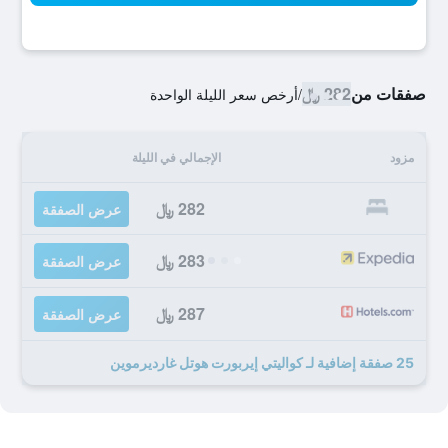
صفقات من
282 ﷼
/
أرخص سعر الليلة الواحدة
مزود
الإجمالي في الليلة
282 ﷼
عرض الصفقة
283 ﷼
عرض الصفقة
287 ﷼
عرض الصفقة
25 صفقة إضافية لـ كواليتي إيربورت هوتل غارديرموين