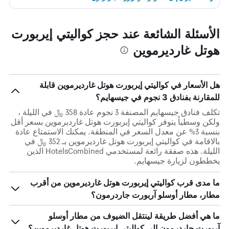
الأسئلة الشائعة عند حجز كواليتي إيربورت
هوتل غارديرموين
هل الأسعار في كواليتي إيربورت هوتل غارديرموين قابلة
للمقارنة بفنادق 3 نجوم في جيسهايم؟
تكلف فنادق جيسهايم المصنفة 3 نجوم عادة 358 ﷼ في الليلة ،
ولكن وسطياً يتوفر كواليتي إيربورت هوتل غارديرموين بسعر أقل
بنسبة 3% عن معدل السعر في المنطقة. يمكنك الاستمتاع عادة
بالاقامة في كواليتي إيربورت هوتل غارديرموين بـ 352 ﷼ في
الليلة. هذه صفقة رائعة لمستخدمي HotelsCombined الذين
يخططون لزيارة جيسهايم.
ما مدى قرب كواليتي إيربورت هوتل غارديرموين من أقرب
مطار، مطار أوسلو آربورت جاردرمون؟
ما هي أفضل طريقة لينتقل الضيوف من مطار أوسلو
آربورت جاردرمون إلى كواليتي إيربورت هوتل غارديرموين؟