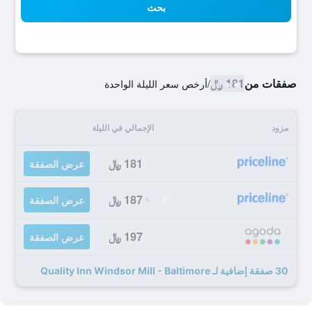
بحث
صفقات من
181 ﷼
/
أرخص سعر الليلة الواحدة
مزود
الإجمالي في الليلة
181 ﷼
عرض الصفقة
187 ﷼
عرض الصفقة
197 ﷼
عرض الصفقة
30 صفقة إضافية لـ Quality Inn Windsor Mill - Baltimore