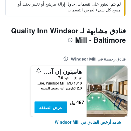
لم يتم العثور على تقييمات. حاول إزالة مرشح أو تغيير بحثك أو
مسح كل شيء لعرض التقييمات.
فنادق مشابهة لـ Quality Inn Windsor
Mill - Baltimore
فنادق رخيصة في Windsor Mill
هامبتون إن آند سويتس بالتيمور/وودلون
2 نجمتين
جيد 7.9
1810 Belmont Avenue, Windsor Mill, MD, الولايات المتحدة الأميريكية
2.0 كيلومتر عن وسط المدينة
487 ﷼
عرض الصفقة
شاهد أرخص الفنادق في Windsor Mill