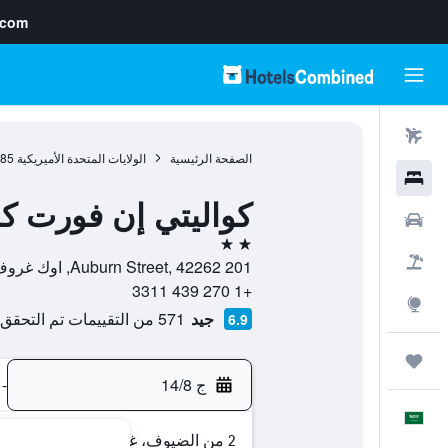
.com
رحلات طيران
الصفحة الرئيسية
الولايات المتحدة الأميريكية
985
فنادق
كواليتي إن فورت كا
سيارات
2 نجمتين
حزم العروض
201 Auburn Street, 42262, اوك غروف, كنتاكي, الولايات المتحدة الأميريكية
+1 270 439 3311
استكشاف
جيد
571 من التقييمات تم التحقق منها
6.9
رحلات
ج 14/8
-
العَرَبِيَّة
2 من الضيوف، غرفة واحدة