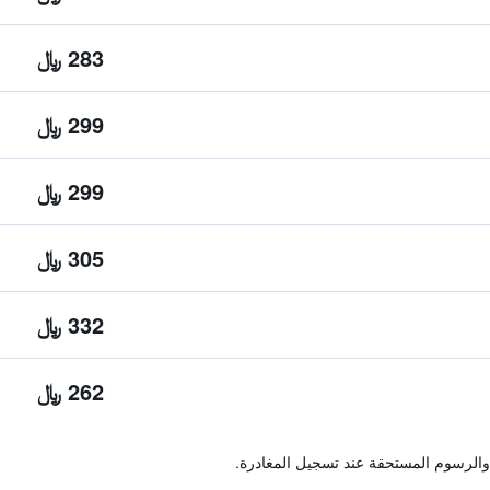
283 ﷼
299 ﷼
299 ﷼
305 ﷼
332 ﷼
262 ﷼
والرسوم المستحقة عند تسجيل المغادرة.