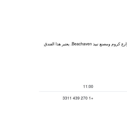
يقع Quality Inn Fort Campbell in Oak Grove أمام قاعدة فورت كامبل العسكرية. يقع هذا الفندق على بعد دقائق من مزارع كروم ومصنع نبيذ Beachaven. يعتبر هذا الفندق
11:00
+1 270 439 3311