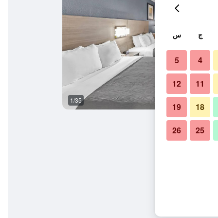
ج
س
5
4
12
11
1/35
غرفة نوم
19
18
26
25