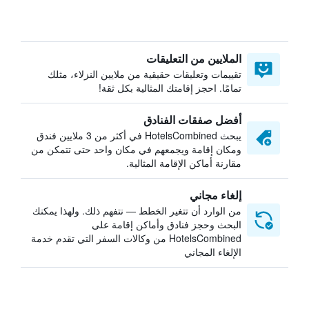
الملايين من التعليقات
تقييمات وتعليقات حقيقية من ملايين النزلاء، مثلك
تمامًا. احجز إقامتك المثالية بكل ثقة!
أفضل صفقات الفنادق
يبحث HotelsCombined في أكثر من 3 ملايين فندق
ومكان إقامة ويجمعهم في مكان واحد حتى تتمكن من
مقارنة أماكن الإقامة المثالية.
إلغاء مجاني
من الوارد أن تتغير الخطط — نتفهم ذلك. ولهذا يمكنك
البحث وحجز فنادق وأماكن إقامة على
HotelsCombined من وكالات السفر التي تقدم خدمة
الإلغاء المجاني