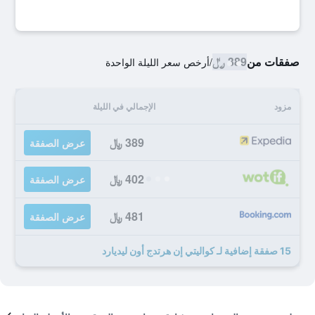
صفقات من
389 ﷼
/
أرخص سعر الليلة الواحدة
مزود
الإجمالي في الليلة
389 ﷼
عرض الصفقة
402 ﷼
عرض الصفقة
481 ﷼
عرض الصفقة
15 صفقة إضافية لـ كواليتي إن هرتدج أون ليديارد