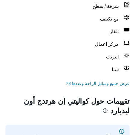
شرفة / سطح
مع تكييف
تلفاز
مركز أعمال
انترنت
سبا
عرض جميع وسائل الراحة وعددها 78
تقييمات حول كواليتي إن هرتدج أون
ليديارد