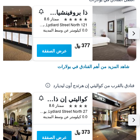
ذا بروفينشيال بوتيك هوتل
5 نجوم
ممتاز 8.6
121 Lydiard Street North, بولارات, VIC, أستراليا
0.0 كيلومتر عن وسط المدينة
377 ﷼
عرض الصفقة
شاهد المزيد من أهم الفنادق في بولارات
فنادق بالقرب من كواليتي إن هرتدج أون ليديارد
كواليتي إن ذا جورج هوتل بالارات
4 نجوم
ممتاز 8.6
27 Lydiard Street North, بولارات, VIC, أستراليا
0.0 كيلومتر عن وسط المدينة
373 ﷼
عرض الصفقة