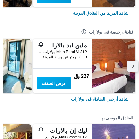
شاهد المزيد من الفنادق القريبة
فنادق رخيصة في بولارات
ماين ليد بالارات موتل
312 Main Road Vi, بولارات, VIC, أستراليا
1.9 كيلومتر عن وسط المدينة
237 ﷼
عرض الصفقة
شاهد أرخص الفنادق في بولارات
الفنادق الموصى بها
ليك إن بالارات
1317 Mair Street, بولارات, VIC, أستراليا