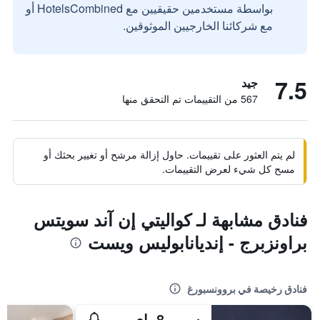
بواسطة مستخدمين حقيقيين مع HotelsCombined أو
مع شركائنا الخارجيين الموثوقين.
7.5
جيد
567 من التقييمات تم التحقق منها
لم يتم العثور على تقييمات. حاول إزالة مرشح أو تغيير بحثك أو
مسح كل شيء لعرض التقييمات.
فنادق مشابهة لـ كواليتي إن آند سويتس
براونزبرج - إنديانابوليس ويست
فنادق رخيصة في بروونسبورغ
سوبر 8 باي ويندام براونزبرغ