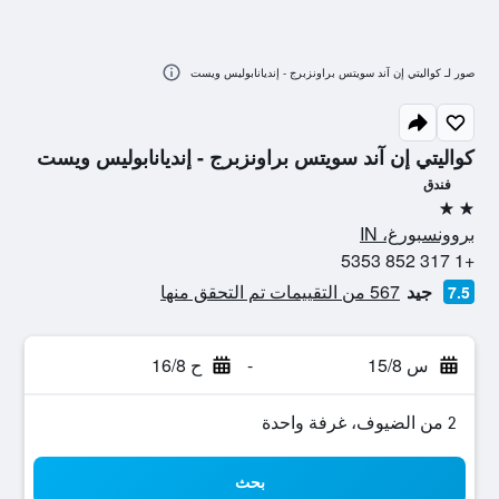
صور لـ كواليتي إن آند سويتس براونزبرج - إنديانابوليس ويست
كواليتي إن آند سويتس براونزبرج - إنديانابوليس ويست
فندق
2 نجمتين
بروونسبورغ، IN
+1 317 852 5353
جيد
567 من التقييمات تم التحقق منها
7.5
س 15/8
-
ح 16/8
2 من الضيوف، غرفة واحدة
بحث