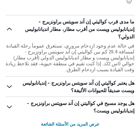
ما مدى قرب كواليتي إن آند سويتس براونزبرج -
إنديانابوليس ويست من أقرب مطار، مطار انديانابوليس
الدولي؟
في حالة عدم وجود ازدحام مروري، تستغرق عموماً رحلة القيادة
لمسافة 29.4 كم بين كواليتي إن آند سويتس براونزبرج -
إنديانابوليس ويست و مطار انديانابوليس الدولي (أقرب مطار)
حوالي 0س 22د. إذا كنت تقيم في منطقة حيوية، فقد تلاحظ زيادة
وقت القيادة بسبب ازدحام الطرق.
هل يعتبر كواليتي إن آند سويتس براونزبرج - إنديانابوليس
ويست صديقاً للحيوانات الأليفة؟
هل يوجد مسبح في كواليتي إن آند سويتس براونزبرج -
إنديانابوليس ويست؟
عرض المزيد من الأسئلة الشائعة