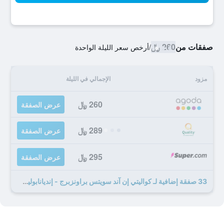
صفقات من
260 ﷼
/
أرخص سعر الليلة الواحدة
مزود
الإجمالي في الليلة
260 ﷼
عرض الصفقة
289 ﷼
عرض الصفقة
295 ﷼
عرض الصفقة
33 صفقة إضافية لـ كواليتي إن آند سويتس براونزبرج - إنديانابوليس ويست