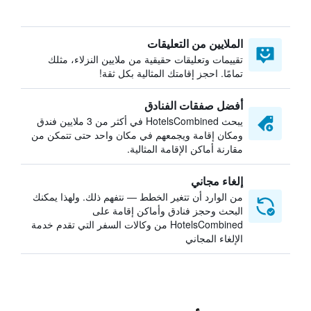
الملايين من التعليقات
تقييمات وتعليقات حقيقية من ملايين النزلاء، مثلك
تمامًا. احجز إقامتك المثالية بكل ثقة!
أفضل صفقات الفنادق
يبحث HotelsCombined في أكثر من 3 ملايين فندق
ومكان إقامة ويجمعهم في مكان واحد حتى تتمكن من
مقارنة أماكن الإقامة المثالية.
إلغاء مجاني
من الوارد أن تتغير الخطط — نتفهم ذلك. ولهذا يمكنك
البحث وحجز فنادق وأماكن إقامة على
HotelsCombined من وكالات السفر التي تقدم خدمة
الإلغاء المجاني