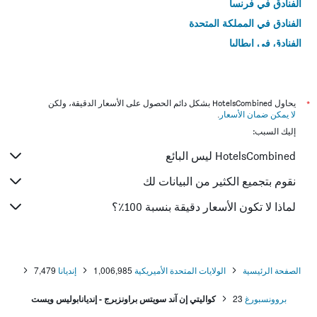
الفنادق في فرنسا
الفنادق في المملكة المتحدة
الفنادق في إيطاليا
الفنادق في تايلاند
*
يحاول HotelsCombined بشكل دائم الحصول على الأسعار الدقيقة، ولكن
لا يمكن ضمان الأسعار
.
إليك السبب:
HotelsCombined ليس البائع
نقوم بتجميع الكثير من البيانات لك
لماذا لا تكون الأسعار دقيقة بنسبة 100٪؟
الصفحة الرئيسية
الولايات المتحدة الأميريكية
1,006,985
إنديانا
7,479
بروونسبورغ
23
كواليتي إن آند سويتس براونزبرج - إنديانابوليس ويست